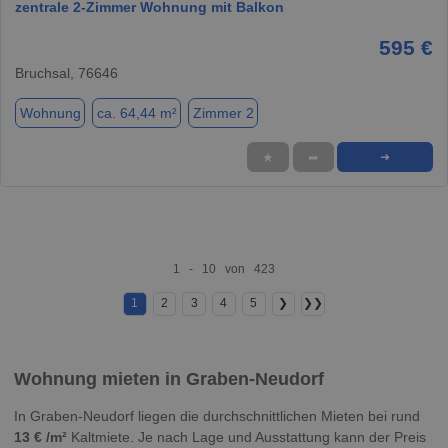
zentrale 2-Zimmer Wohnung mit Balkon
595 €
Bruchsal, 76646
Wohnung
ca. 64,44 m²
Zimmer 2
★
➦
➜
1 - 10 von 423
1
2
3
4
5
❯
❯❯
Wohnung mieten in Graben-Neudorf
In Graben-Neudorf liegen die durchschnittlichen Mieten bei rund
13 € /m²
Kaltmiete. Je nach Lage und Ausstattung kann der Preis