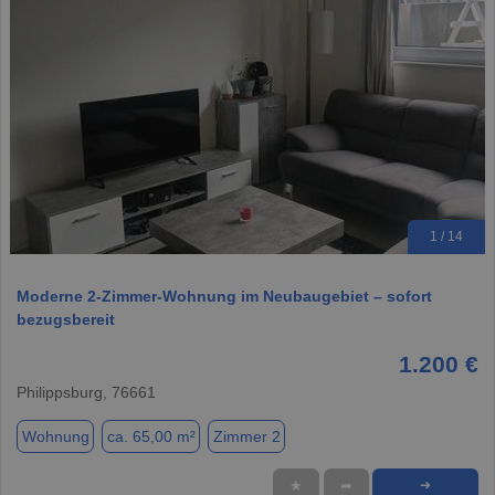
1 / 14
Moderne 2-Zimmer-Wohnung im Neubaugebiet – sofort
bezugsbereit
1.200 €
Philippsburg, 76661
Wohnung
ca. 65,00 m²
Zimmer 2
★
➦
➜