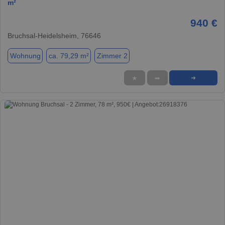
m²
940 €
Bruchsal-Heidelsheim, 76646
Wohnung
ca. 79,29 m²
Zimmer 2
★
➦
➜