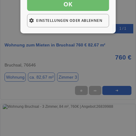
OK
EINSTELLUNGEN ODER ABLEHNEN
1 / 1
Wohnung zum Mieten in Bruchsal 760 € 82.67 m²
760 €
Bruchsal, 76646
Wohnung
ca. 82,67 m²
Zimmer 3
★
➦
➜