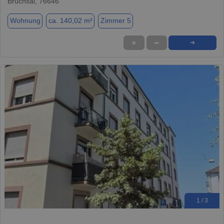
Bruchsal, 76646
Wohnung
ca. 140,02 m²
Zimmer 5
★
➦
➜
1 / 3