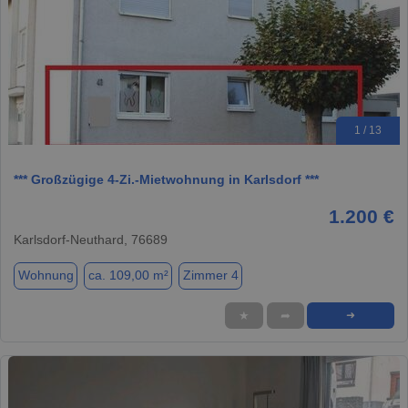
1 / 13
*** Großzügige 4-Zi.-Mietwohnung in Karlsdorf ***
1.200 €
Karlsdorf-Neuthard, 76689
Wohnung
ca. 109,00 m²
Zimmer 4
★
➦
➜