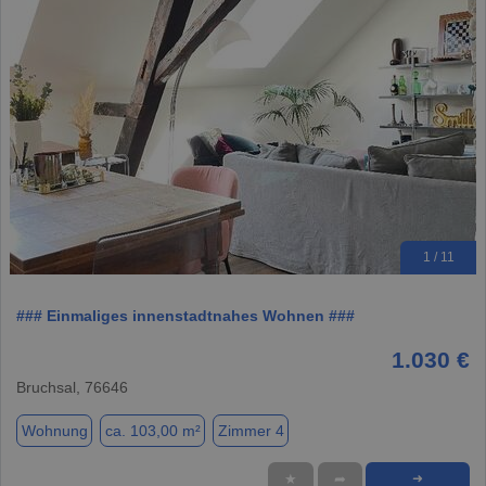
1 / 11
### Einmaliges innenstadtnahes Wohnen ###
1.030 €
Bruchsal, 76646
Wohnung
ca. 103,00 m²
Zimmer 4
★
➦
➜