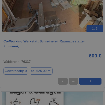
1 / 1
Co-Working Werkstatt Schreinerei, Raumausstatter,
Zimmerei, ...
600 €
Waldbronn, 76337
Gewerbeobjekt
ca. 625,00 m²
★
➦
➜