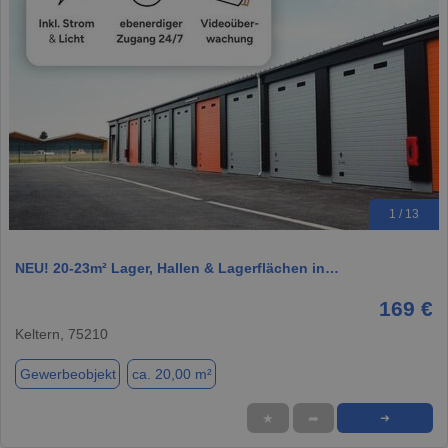
1 / 13
NEU! 20-23m² Lager, Hallen & Lagerflächen in…
169 €
Keltern, 75210
Gewerbeobjekt
ca. 20,00 m²
★
➦
➜