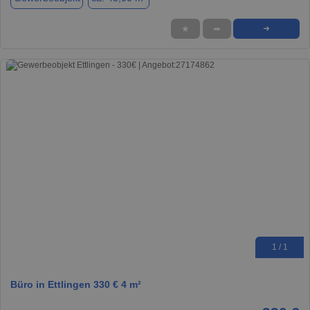
★
➦
➜
1 / 1
Büro in Ettlingen 330 € 4 m²