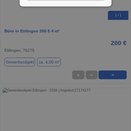
1 / 1
Büro in Ettlingen 200 € 4 m²
200 €
Ettlingen, 76275
Gewerbeobjekt
ca. 4,00 m²
★
➦
➜