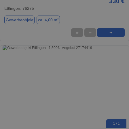
330 €
Ettlingen, 76275
Gewerbeobjekt
ca. 4,00 m²
★
➦
➜
1 / 1