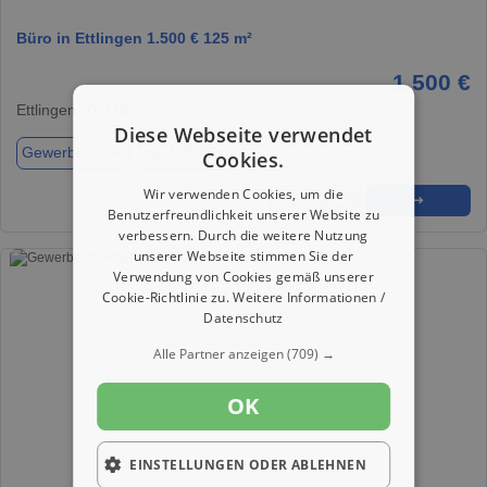
Büro in Ettlingen 1.500 € 125 m²
1.500 €
Ettlingen, 76275
Diese Webseite verwendet
Gewerbeobjekt
ca. 125,00 m²
Cookies.
Wir verwenden Cookies, um die
★
➦
➜
Benutzerfreundlichkeit unserer Website zu
verbessern. Durch die weitere Nutzung
unserer Webseite stimmen Sie der
Verwendung von Cookies gemäß unserer
Cookie-Richtlinie zu.
Weitere Informationen /
Datenschutz
Alle Partner anzeigen
(709) →
OK
EINSTELLUNGEN ODER ABLEHNEN