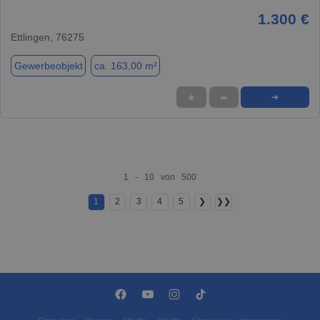
1.300 €
Ettlingen, 76275
Gewerbeobjekt
ca. 163,00 m²
★
➦
➜
1 - 10 von 500
1
2
3
4
5
❯
❯❯