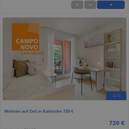
★
➦
➜
1 / 1
Wohnen auf Zeit in Karlsruhe 720 €
720 €