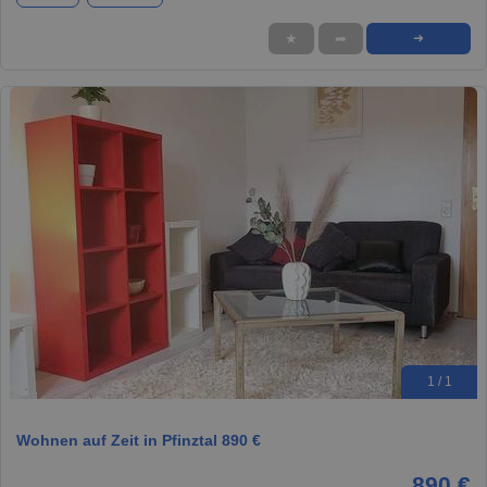
★
➦
➜
1 / 1
Wohnen auf Zeit in Pfinztal 890 €
890 €