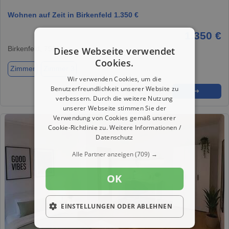
Wohnen auf Zeit in Birkenfeld 1.350 €
1.350 €
Birkenfeld, 75217
Diese Webseite verwendet
Cookies.
Zimmer
Zimmer 3
Wir verwenden Cookies, um die
Benutzerfreundlichkeit unserer Website zu
★
➦
➜
verbessern. Durch die weitere Nutzung
unserer Webseite stimmen Sie der
Verwendung von Cookies gemäß unserer
Cookie-Richtlinie zu.
Weitere Informationen /
Datenschutz
Alle Partner anzeigen
(709) →
OK
EINSTELLUNGEN ODER ABLEHNEN