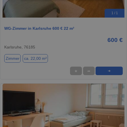
1 / 1
WG-Zimmer in Karlsruhe 600 € 22 m²
600 €
Karlsruhe, 76185
Zimmer
ca. 22,00 m²
★
➦
➜