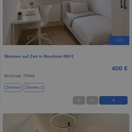
1 / 1
Wohnen auf Zeit in Bruchsal 400 €
400 €
Bruchsal, 76646
Zimmer
Zimmer 1
★
➦
➜