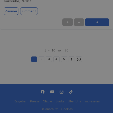
Karlsruhe, 76187
Zimmer
Zimmer 1
★
➦
➜
1 - 10 von 70
1
2
3
4
5
❯
❯❯
Ratgeber
Presse
Städte
Städte
Über Uns
Impressum
Datenschutz
Cookies