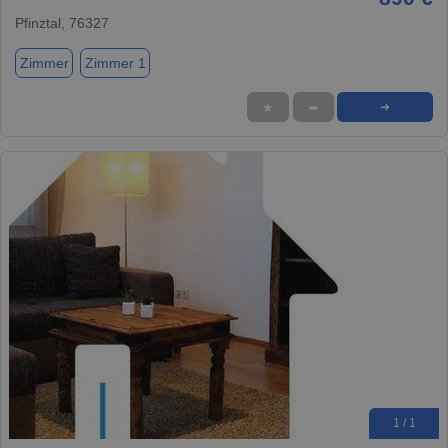
Pfinztal, 76327
Zimmer
Zimmer 1
★
➦
➜
1 / 1