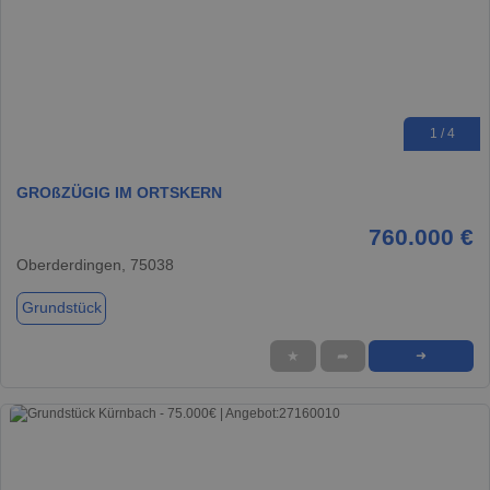
1 / 4
GROßZÜGIG IM ORTSKERN
760.000 €
Oberderdingen, 75038
Grundstück
★
➦
➜