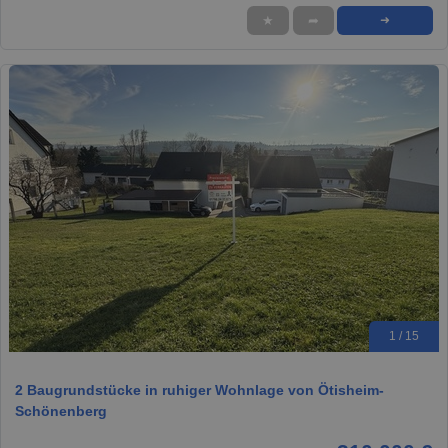
★
➦
➜
1 / 15
2 Baugrundstücke in ruhiger Wohnlage von Ötisheim-
Schönenberg