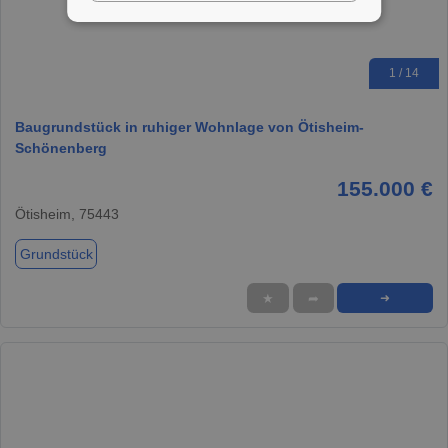
1 / 14
Baugrundstück in ruhiger Wohnlage von Ötisheim-
Schönenberg
155.000 €
Ötisheim, 75443
Grundstück
★
➦
➜