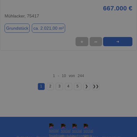
667.000 €
Mühlacker, 75417
Grundstück
ca. 2.021,00 m²
★
➦
➜
1 - 10 von 244
1
2
3
4
5
❯
❯❯