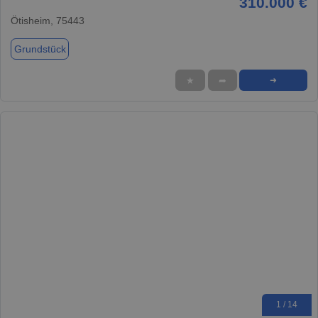
310.000 €
Ötisheim, 75443
Grundstück
★
➦
➜
1 / 14