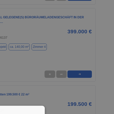
RAL GELEGENE(S) BÜRORÄUMELADENGESCHÄFT IN DER
M…
399.000 €
76137
jekt
ca. 140,00 m²
Zimmer 4
★
➦
➜
tten 199.500 € 22 m²
199.500 €
015