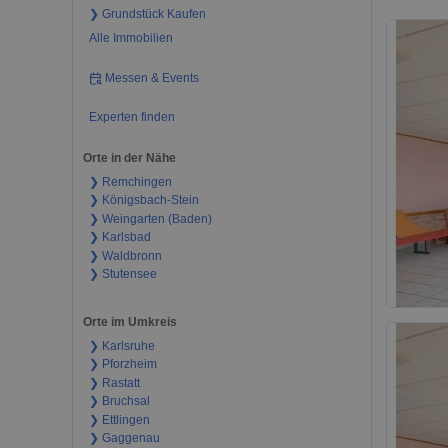
❯ Grundstück Kaufen
Alle Immobilien
Messen & Events
Experten finden
Orte in der Nähe
❯ Remchingen
❯ Königsbach-Stein
❯ Weingarten (Baden)
❯ Karlsbad
❯ Waldbronn
❯ Stutensee
Orte im Umkreis
❯ Karlsruhe
❯ Pforzheim
❯ Rastatt
❯ Bruchsal
❯ Ettlingen
❯ Gaggenau