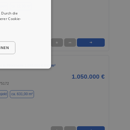
jekt
ca. 22,00 m²
 Durch die
erer Cookie-
★
➦
➜
HNEN
l in Pforzheim 1.050.000 € 631 m²
1.050.000 €
 75172
jekt
ca. 631,00 m²