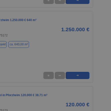
★
➦
➜
rzheim 1.250.000 € 640 m²
1.250.000 €
 75172
jekt
ca. 640,00 m²
★
➦
➜
l in Pforzheim 120.000 € 38.71 m²
120.000 €
 75173