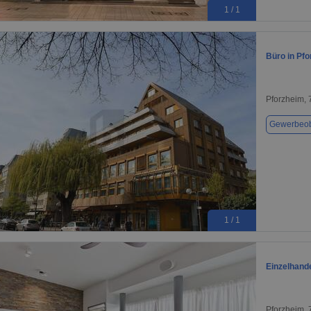
1 / 1
Büro in Pfo
Pforzheim,
Gewerbeob
1 / 1
Einzelhande
Pforzheim,