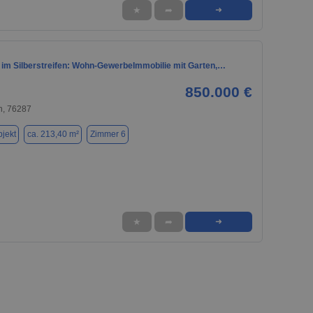
★
➦
➜
n im Silberstreifen: Wohn-GewerbeImmobilie mit Garten,…
850.000 €
n, 76287
jekt
ca. 213,40 m²
Zimmer 6
★
➦
➜