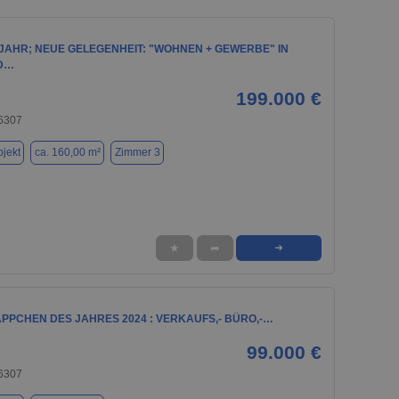
 JAHR; NEUE GELEGENHEIT: "WOHNEN + GEWERBE" IN
D…
199.000 €
76307
jekt
ca. 160,00 m²
Zimmer 3
★
➦
➜
ÄPPCHEN DES JAHRES 2024 : VERKAUFS,- BÜRO,-…
99.000 €
76307