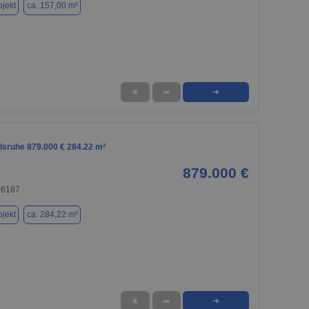
jekt
ca. 157,00 m²
★
➦
➜
lsruhe 879.000 € 284.22 m²
879.000 €
76187
jekt
ca. 284,22 m²
★
➦
➜