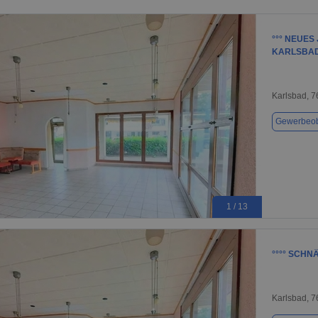
°°° NEUES
KARLSBA
Karlsbad, 
Gewerbeob
1 / 13
°°°° SCHN
Karlsbad, 