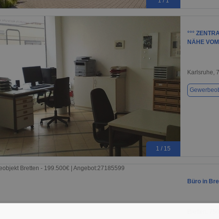
1 / 1
°°° ZENT
NÄHE VO
Karlsruhe, 
Gewerbeob
1 / 15
Büro in Bre
Bretten, 75