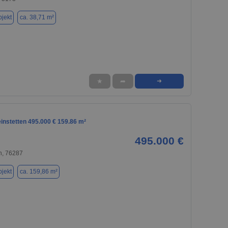
jekt
ca. 38,71 m²
★
➦
➜
instetten 495.000 € 159.86 m²
495.000 €
n, 76287
jekt
ca. 159,86 m²