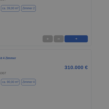
ca. 39,00 m²
Zimmer 2
★
➦
➜
it 4 Zimmer
310.000 €
76307
ca. 90,00 m²
Zimmer 4