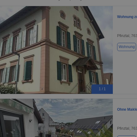
Wohnung zu
Pfinztal, 76
Wohnung
1 / 1
Ohne Makle
Pfinztal, 76