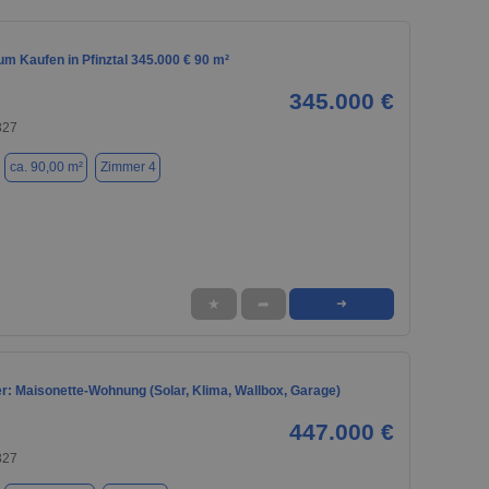
m Kaufen in Pfinztal 345.000 € 90 m²
345.000 €
327
ca. 90,00 m²
Zimmer 4
★
➦
➜
r: Maisonette-Wohnung (Solar, Klima, Wallbox, Garage)
447.000 €
327