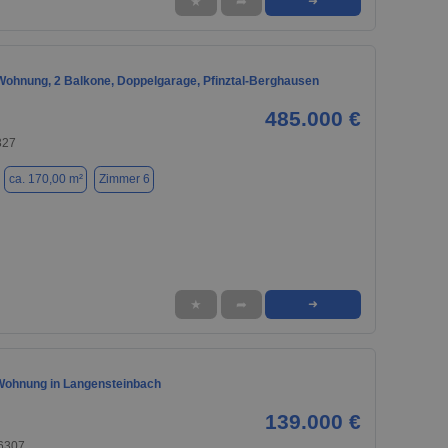
★
➦
➜
-Wohnung, 2 Balkone, Doppelgarage, Pfinztal-Berghausen
485.000 €
327
ca. 170,00 m²
Zimmer 6
★
➦
➜
ohnung in Langensteinbach
139.000 €
76307