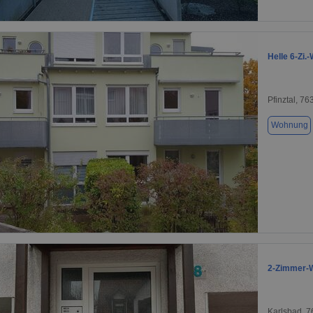
1 / 16
Helle 6-Zi.
Pfinztal, 76
Wohnung
1 / 13
2-Zimmer-W
Karlsbad, 