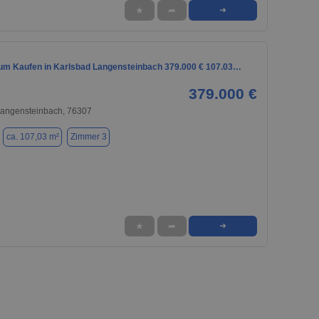
★
➦
➜
m Kaufen in Karlsbad Langensteinbach 379.000 € 107.03…
379.000 €
Langensteinbach, 76307
ca. 107,03 m²
Zimmer 3
★
➦
➜