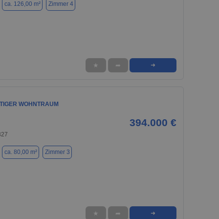
ca. 126,00 m²
Zimmer 4
★
➦
➜
TIGER WOHNTRAUM
394.000 €
327
ca. 80,00 m²
Zimmer 3
★
➦
➜