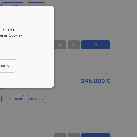
ca. 58,00 m²
Zimmer 2
 Durch die
erer Cookie-
★
➦
➜
HNEN
KB Wohnung Pfinztal
245.000 €
327
ca. 61,00 m²
Zimmer 2