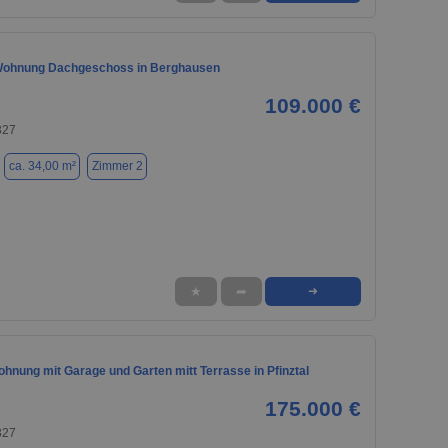
Wohnung Dachgeschoss in Berghausen
109.000 €
327
ca. 34,00 m²
Zimmer 2
★
➦
➜
hnung mit Garage und Garten mitt Terrasse in Pfinztal
175.000 €
327