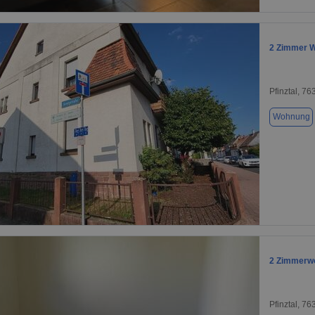
1 / 6
2 Zimmer 
Pfinztal, 76
Wohnung
1 / 11
2 Zimmerwo
Pfinztal, 76