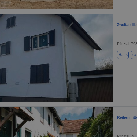
1 / 1
Zweifamili
Pfinztal, 76
Haus
ca
1 / 3
Reihenmitte
Pfinztal, 76