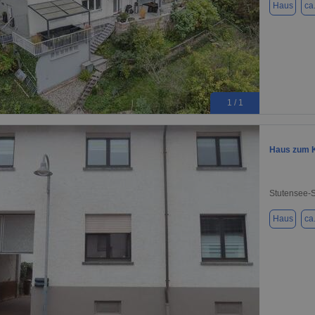
Haus
ca
1 / 1
Haus zum K
Stutensee-
Haus
ca