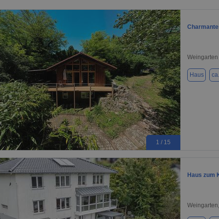
Charmantes
Weingarten
Haus
ca
1 / 15
Haus zum K
Weingarten