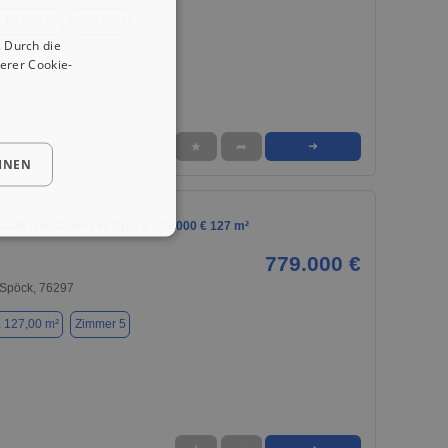
. 100,00 m²
Zimmer 3
 Durch die
erer Cookie-
★
➦
➜
HNEN
aufen in Stutensee Spöck 779.000 € 127 m²
779.000 €
 Spöck, 76297
. 127,00 m²
Zimmer 5