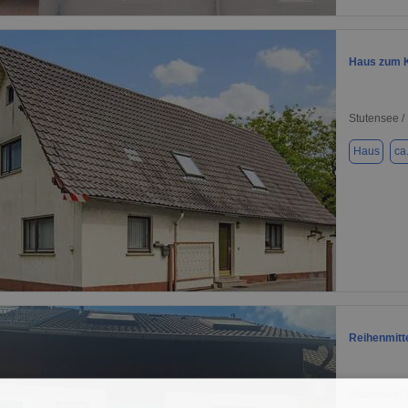
1 / 1
Haus zum K
Stutensee / 
Haus
ca
1 / 1
Reihenmitte
Stutensee,