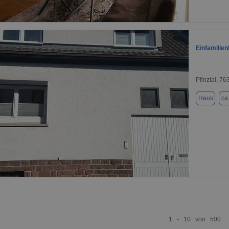
1 / 1
Einfamilien
Pfinztal, 76
Haus
ca
1 / 15
1 - 10 von 500