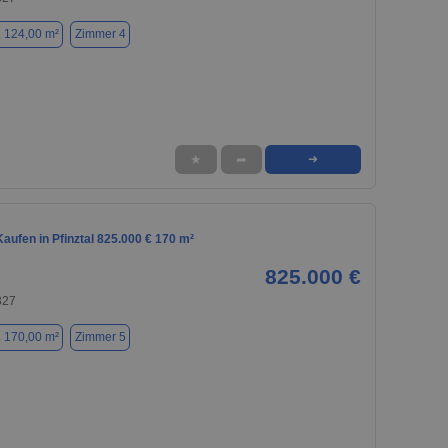
. 124,00 m²
Zimmer 4
★
➦
➜
ufen in Pfinztal 825.000 € 170 m²
825.000 €
327
. 170,00 m²
Zimmer 5