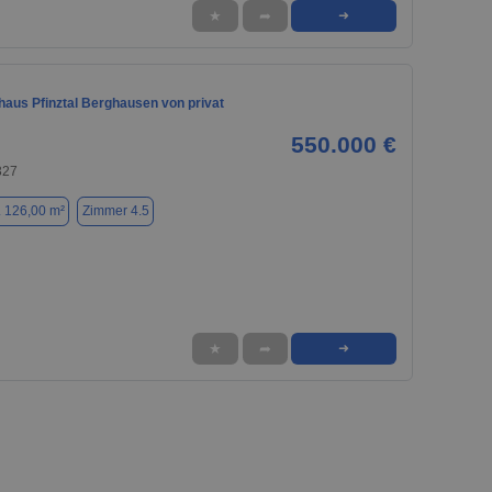
★
➦
➜
haus Pfinztal Berghausen von privat
550.000 €
327
. 126,00 m²
Zimmer 4.5
★
➦
➜