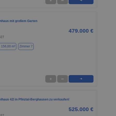
★
➦
➜
enhaus mit großem Garten
479.000 €
327
. 156,00 m²
Zimmer 7
★
➦
➜
lhaus 4Zi in Pfinztal-Berghausen zu verkaufen!
525.000 €
327