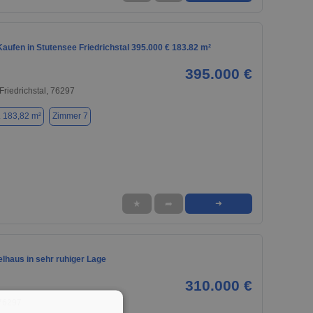
aufen in Stutensee Friedrichstal 395.000 € 183.82 m²
395.000 €
Friedrichstal, 76297
. 183,82 m²
Zimmer 7
★
➦
➜
lhaus in sehr ruhiger Lage
310.000 €
 76297