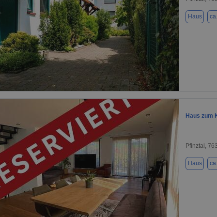
Haus
ca
1 / 3
Haus zum Ka
Pfinztal, 76
Haus
ca