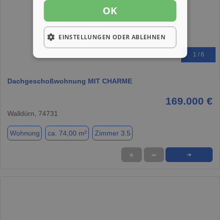
OK
EINSTELLUNGEN ODER ABLEHNEN
1 / 6
Dachgeschoßwohnung MIT CHARME
169.000 €
Walldürn, 74731
Wohnung
ca. 74,00 m²
Zimmer 3.5
★
➦
➜