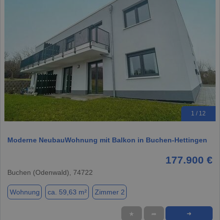
1 / 12
Moderne NeubauWohnung mit Balkon in Buchen-Hettingen
177.900 €
Buchen (Odenwald), 74722
Wohnung
ca. 59,63 m²
Zimmer 2
★
➦
➜