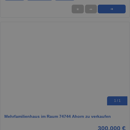
★
➦
➜
1 / 1
Mehrfamilienhaus im Raum 74744 Ahorn zu verkaufen
300.000 €