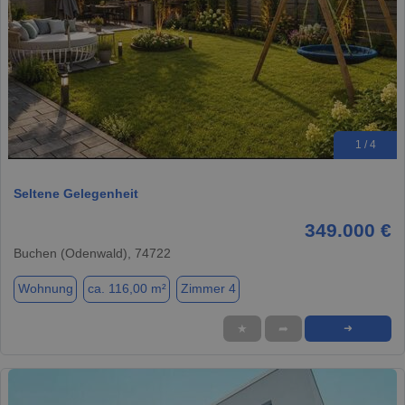
1 / 4
Seltene Gelegenheit
349.000 €
Buchen (Odenwald), 74722
Wohnung
ca. 116,00 m²
Zimmer 4
★
➦
➜