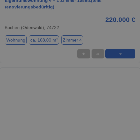
Eigentumswohnung 4 + 1 Zimmer 108m2(teils
renovierungsbedürftig)
220.000 €
Buchen (Odenwald), 74722
Wohnung
ca. 108,00 m²
Zimmer 4
★
➦
➜