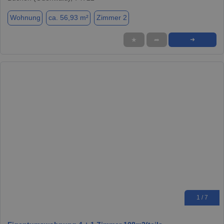
Wohnung
ca. 56,93 m²
Zimmer 2
★
➦
➜
1 / 7