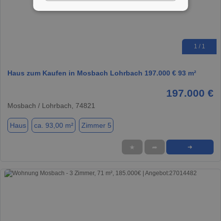
1 / 1
Haus zum Kaufen in Mosbach Lohrbach 197.000 € 93 m²
197.000 €
Mosbach / Lohrbach, 74821
Haus
ca. 93,00 m²
Zimmer 5
★
➦
➜