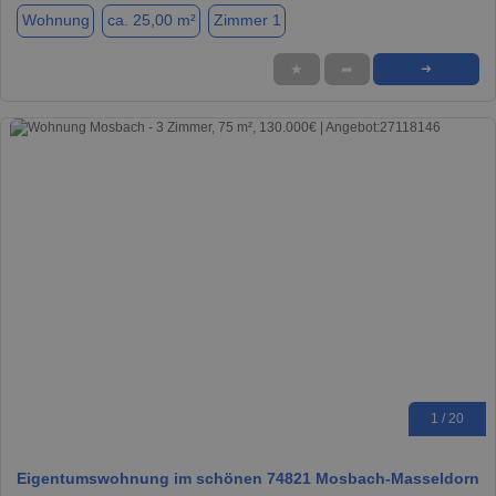
Wohnung
ca. 25,00 m²
Zimmer 1
★
➦
➜
1 / 20
Eigentumswohnung im schönen 74821 Mosbach-Masseldorn