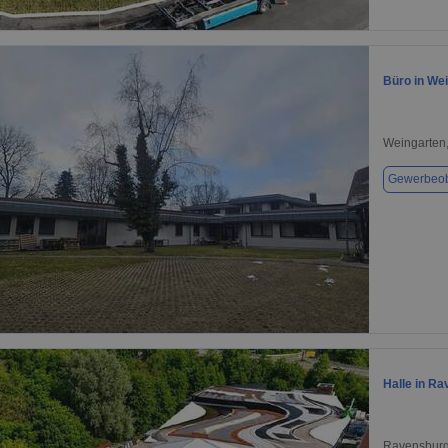
1 / 1
Büro in We
Weingarten
Gewerbeob
1 / 1
Halle in R
Ravensburg