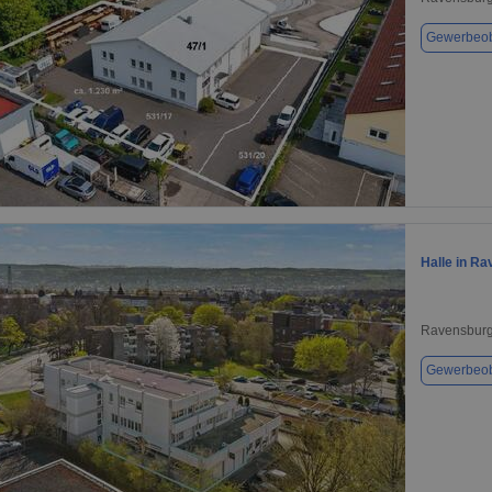
Gewerbeob
1 / 1
Halle in R
Ravensburg
Gewerbeob