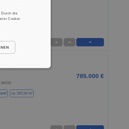
jekt
ca. 4.500,00 m²
 Durch die
erer Cookie-
★
➦
➜
HNEN
ingarten 785.000 € 365 m²
785.000 €
, 88250
jekt
ca. 365,00 m²