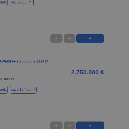
jekt
ca. 626,00 m²
★
➦
➜
ad Waldsee 2.750.000 € 2124 m²
2.750.000 €
e, 88339
jekt
ca. 2.124,00 m²
★
➦
➜