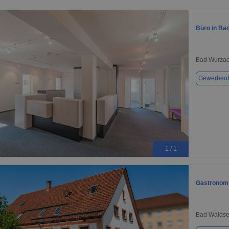
Büro in Ba
Bad Wurzac
Gewerbeob
1 / 1
Gastronomi
Bad Waldse