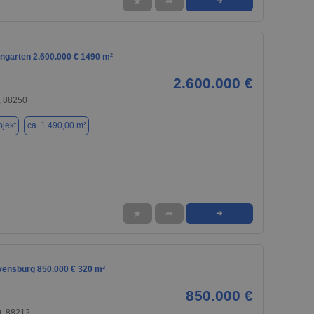
★
➦
➜
ingarten 2.600.000 € 1490 m²
2.600.000 €
, 88250
jekt
ca. 1.490,00 m²
★
➦
➜
avensburg 850.000 € 320 m²
850.000 €
, 88212