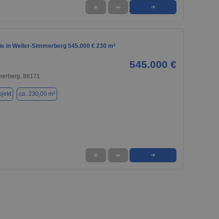
★
➦
➜
e in Weiler-Simmerberg 545.000 € 230 m²
545.000 €
merberg, 88171
jekt
ca. 230,00 m²
★
➦
➜