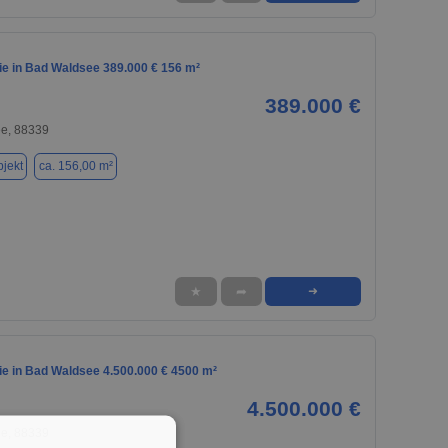
e in Bad Waldsee 389.000 € 156 m²
389.000 €
e, 88339
jekt
ca. 156,00 m²
★
➦
➜
e in Bad Waldsee 4.500.000 € 4500 m²
4.500.000 €
e, 88339