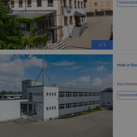
Gewerbeob
1 / 1
Halle in B
Bad Waldse
Gewerbeob