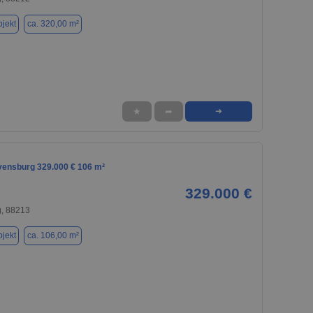
jekt
ca. 320,00 m²
★
➦
➜
avensburg 329.000 € 106 m²
329.000 €
, 88213
jekt
ca. 106,00 m²