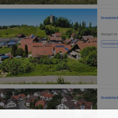
1 / 1
Grundstück
Wangen im 
Grundstüc
1 / 1
Grundstück
Bergatreute