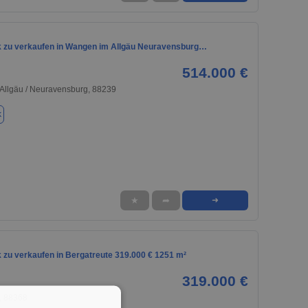
 zu verkaufen in Wangen im Allgäu Neuravensburg…
514.000 €
Allgäu / Neuravensburg, 88239
k
★
➦
➜
 zu verkaufen in Bergatreute 319.000 € 1251 m²
319.000 €
, 88368