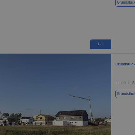
Grundstüc
1 / 1
Grundstück 
Leutkirch, 
Grundstüc