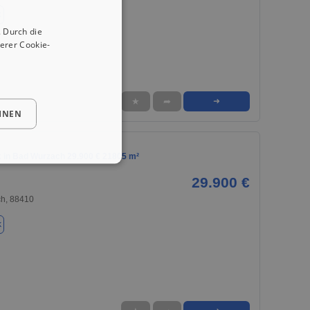
k
 Durch die
erer Cookie-
★
➦
➜
HNEN
 in Bad Wurzach 29.900 € 21805 m²
29.900 €
h, 88410
k