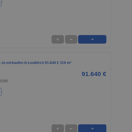
k
★
➦
➜
zu verkaufen in Leutkirch 91.640 € 316 m²
91.640 €
88299
k
★
➦
➜