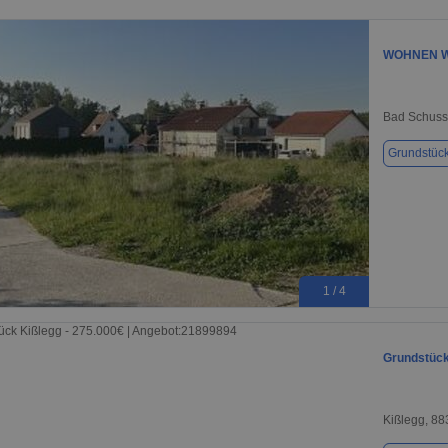
WOHNEN 
Bad Schuss
Grundstüc
1 / 4
Grundstück
Kißlegg, 8