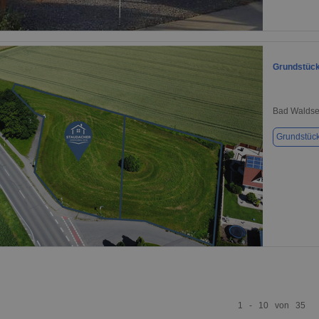
1 / 1
Grundstück
Bad Waldse
Grundstüc
1 / 1
1 - 10 von 35