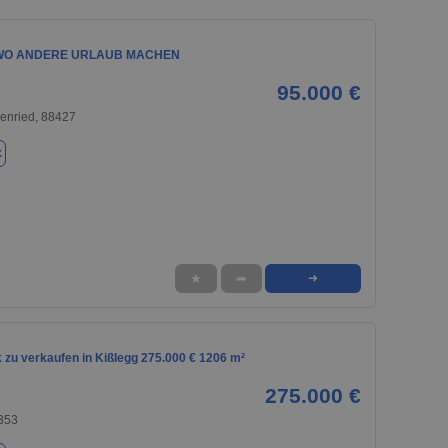
WO ANDERE URLAUB MACHEN
95.000 €
enried, 88427
k
★
➦
➜
 zu verkaufen in Kißlegg 275.000 € 1206 m²
275.000 €
8353