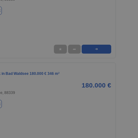
k
★
➦
➜
 in Bad Waldsee 180.000 € 346 m²
180.000 €
e, 88339
k