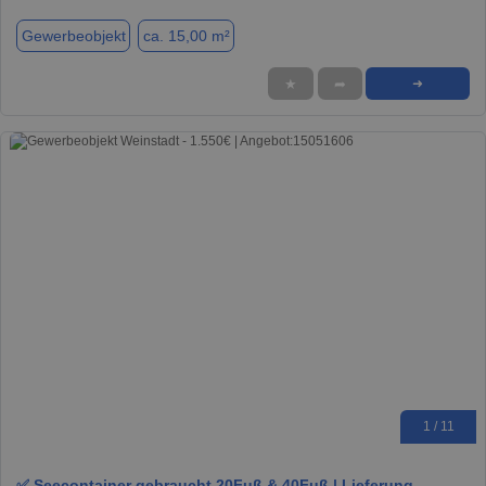
Gewerbeobjekt
ca. 15,00 m²
★
➦
➜
1 / 11
✅ Seecontainer gebraucht 20Fuß & 40Fuß | Lieferung