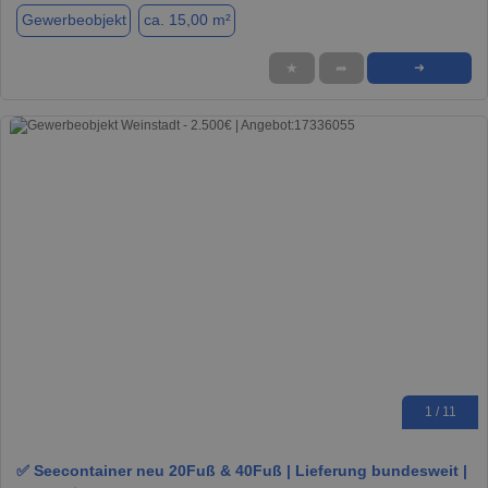
Gewerbeobjekt
ca. 15,00 m²
★
➦
➜
1 / 11
✅ Seecontainer neu 20Fuß & 40Fuß | Lieferung bundesweit |