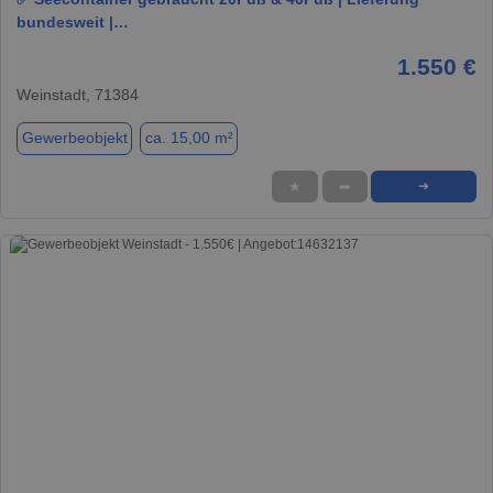
bundesweit |…
1.550 €
Weinstadt, 71384
Gewerbeobjekt
ca. 15,00 m²
★
➦
➜