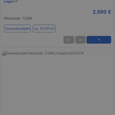
Lager ✅
2.500 €
Weinstadt, 71384
Gewerbeobjekt
ca. 15,00 m²
★
➦
➜