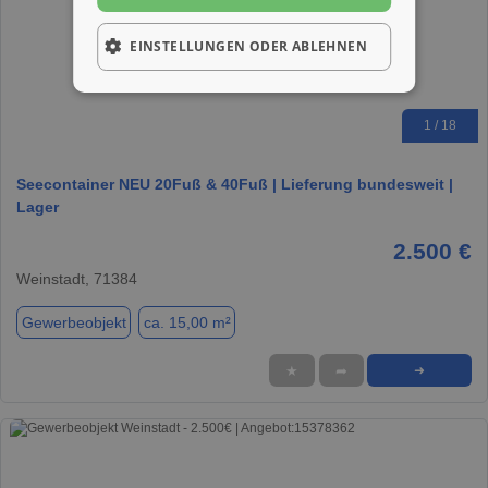
EINSTELLUNGEN ODER ABLEHNEN
1 / 18
Seecontainer NEU 20Fuß & 40Fuß | Lieferung bundesweit |
Lager
2.500 €
Weinstadt, 71384
Gewerbeobjekt
ca. 15,00 m²
★
➦
➜