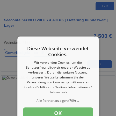
1 / 9
Seecontainer NEU 20Fuß & 40Fuß | Lieferung bundesweit |
Lager
2.500 €
Weinstadt, 71384
Diese Webseite verwendet
Gewerbeobjekt
ca. 15,00 m²
Cookies.
Wir verwenden Cookies, um die
★
➦
➜
Benutzerfreundlichkeit unserer Website zu
verbessern. Durch die weitere Nutzung
unserer Webseite stimmen Sie der
Verwendung von Cookies gemäß unserer
Cookie-Richtlinie zu.
Weitere Informationen /
Datenschutz
Alle Partner anzeigen
(709) →
OK