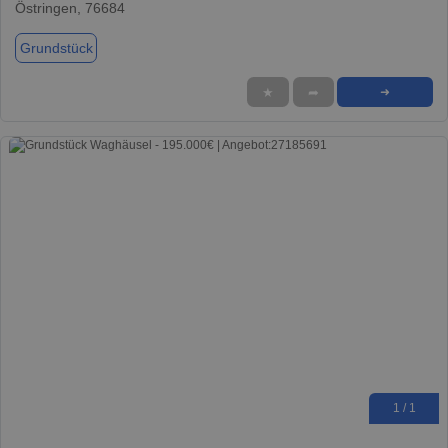
Östringen, 76684
Grundstück
★
➦
➜
1 / 1