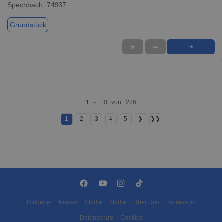
Spechbach, 74937
Grundstück
★
➦
➜
1 - 10 von 276
1
2
3
4
5
❯
❯❯
Ratgeber
Presse
Städte
Städte
Über Uns
Impressum
Datenschutz
Cookies