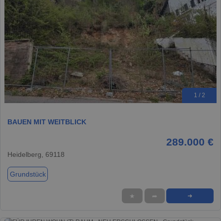
1 / 2
BAUEN MIT WEITBLICK
289.000 €
Heidelberg, 69118
Grundstück
★
➦
➜