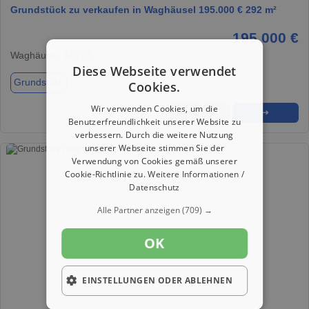
Grundstück zu verkaufen in Waghäusel 195.000 € 292 m²
195.000 €
Waghäusel, 68753
Diese Webseite verwendet
Grundstück
Cookies.
Wir verwenden Cookies, um die
★
➦
➜
Benutzerfreundlichkeit unserer Website zu
verbessern. Durch die weitere Nutzung
unserer Webseite stimmen Sie der
Verwendung von Cookies gemäß unserer
Cookie-Richtlinie zu.
Weitere Informationen /
Datenschutz
Alle Partner anzeigen
(709) →
OK
EINSTELLUNGEN ODER ABLEHNEN