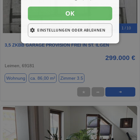
OK
1 / 10
EINSTELLUNGEN ODER ABLEHNEN
3,5 ZKBB GARAGE PROVISION FREI IN ST. ILGEN
299.000 €
Leimen, 69181
Wohnung
ca. 86,00 m²
Zimmer 3.5
★
➦
➜