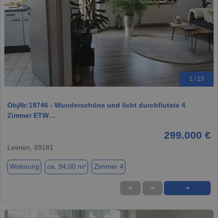
1 / 13
ObjNr:19746 - Wunderschöne und licht durchflutete 4
Zimmer ETW…
299.000 €
Leimen, 69181
Wohnung
ca. 94,00 m²
Zimmer 4
★
➦
➜