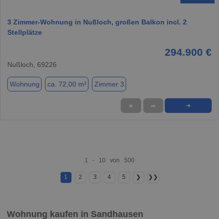
3 Zimmer-Wohnung in Nußloch, großen Balkon incl. 2
Stellplätze
294.900 €
Nußloch, 69226
Wohnung
ca. 72,00 m²
Zimmer 3
★
➦
➜
1 - 10 von 500
1
2
3
4
5
❯
❯❯
Wohnung kaufen in Sandhausen