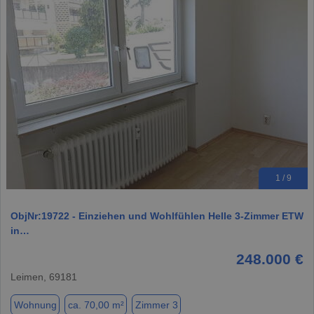
1 / 9
ObjNr:19722 - Einziehen und Wohlfühlen Helle 3-Zimmer ETW
in…
248.000 €
Leimen, 69181
Wohnung
ca. 70,00 m²
Zimmer 3