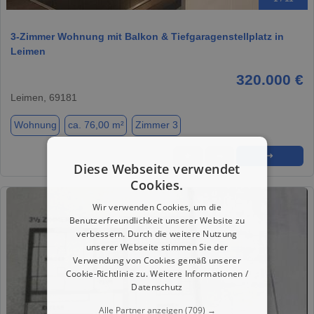
3-Zimmer Wohnung mit Balkon & Tiefgaragenstellplatz in
Leimen
320.000 €
Leimen, 69181
Wohnung
ca. 76,00 m²
Zimmer 3
★
➦
➜
Diese Webseite verwendet
Cookies.
Wir verwenden Cookies, um die
Benutzerfreundlichkeit unserer Website zu
verbessern. Durch die weitere Nutzung
unserer Webseite stimmen Sie der
Verwendung von Cookies gemäß unserer
Cookie-Richtlinie zu.
Weitere Informationen /
Datenschutz
Alle Partner anzeigen
(709) →