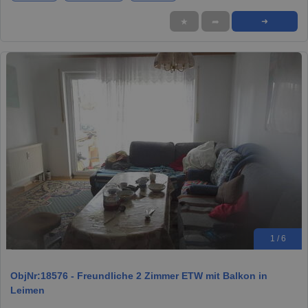
★
➦
➜
1 / 6
ObjNr:18576 - Freundliche 2 Zimmer ETW mit Balkon in
Leimen