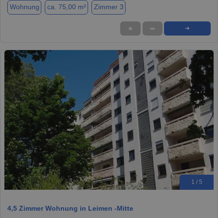
Wohnung
ca. 75,00 m²
Zimmer 3
★
➦
➜
1 / 5
4,5 Zimmer Wohnung in Leimen -Mitte