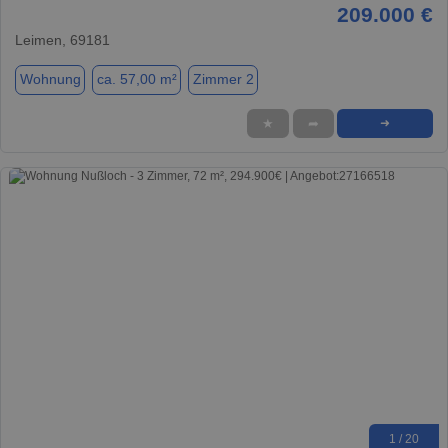
209.000 €
Leimen, 69181
Wohnung
ca. 57,00 m²
Zimmer 2
★
➦
➜
1 / 20