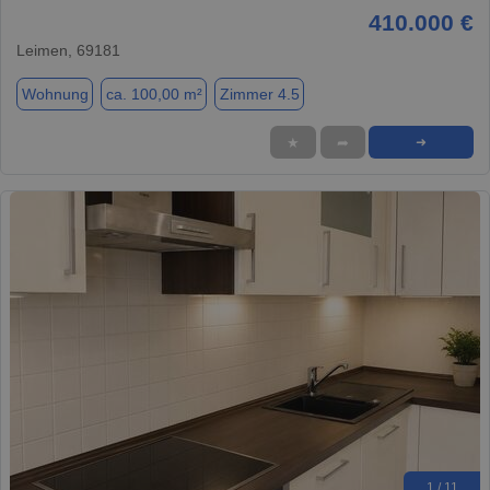
410.000 €
Leimen, 69181
Wohnung
ca. 100,00 m²
Zimmer 4.5
★
➦
➜
1 / 11