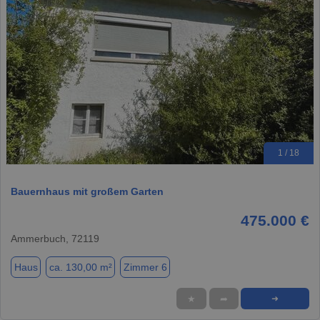
1 / 18
Bauernhaus mit großem Garten
475.000 €
Ammerbuch, 72119
Haus
ca. 130,00 m²
Zimmer 6
★
➦
➜