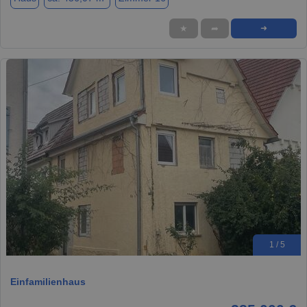
★
➦
➜
1 / 5
Einfamilienhaus