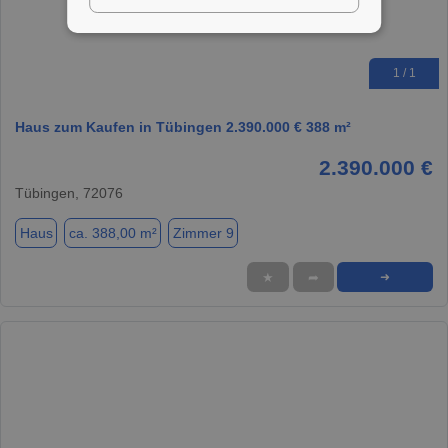
1 / 1
Haus zum Kaufen in Tübingen 2.390.000 € 388 m²
2.390.000 €
Tübingen, 72076
Haus
ca. 388,00 m²
Zimmer 9
★
➦
➜