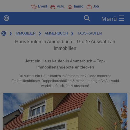
Event
Auto
Immo
Job
☰
Menü
❯
IMMOBILIEN
❯
AMMERBUCH
❯
HAUS-KAUFEN
Haus kaufen in Ammerbuch – Große Auswahl an
Immobilien
Jetzt ein Haus kaufen in Ammerbuch – Top-
Immobilienangebote entdecken
Du suchst ein Haus kaufen in Ammerbuch? Finde moderne
Einfamilienhäuser, Doppelhaushälften & mehr – eine große Auswahl
wartet auf dich. Jetzt ansehen!