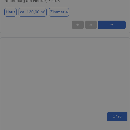
Rottenburg am Neckar, 72108
Haus
ca. 130,00 m²
Zimmer 4
★
➦
➜
1 / 20