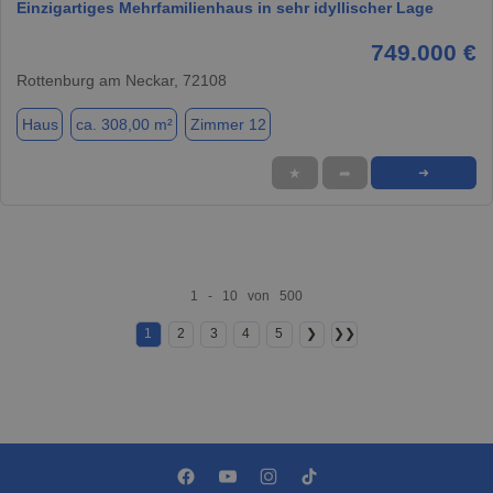
Einzigartiges Mehrfamilienhaus in sehr idyllischer Lage
749.000 €
Rottenburg am Neckar, 72108
Haus
ca. 308,00 m²
Zimmer 12
★
➦
➜
1 - 10 von 500
1
2
3
4
5
❯
❯❯