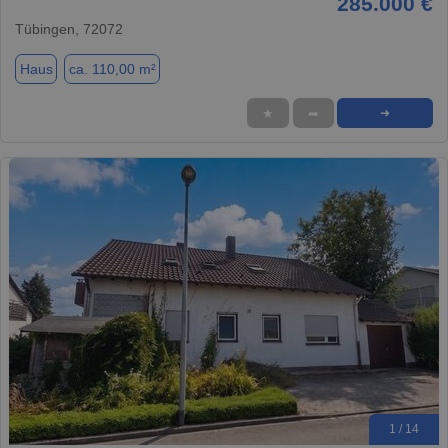
285.000 €
Tübingen, 72072
Haus
ca. 110,00 m²
★
➦
➜
1 / 14