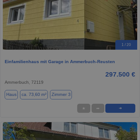
1 / 20
Einfamilienhaus mit Garage in Ammerbuch-Reusten
297.500 €
Ammerbuch, 72119
Haus
ca. 73,60 m²
Zimmer 3
★
➦
➜