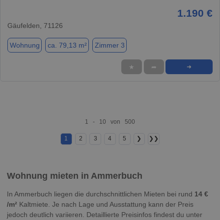
1.190 €
Gäufelden, 71126
Wohnung
ca. 79,13 m²
Zimmer 3
★
➦
➜
1 - 10 von 500
1
2
3
4
5
❯
❯❯
Wohnung mieten in Ammerbuch
In Ammerbuch liegen die durchschnittlichen Mieten bei rund
14 €
/m²
Kaltmiete. Je nach Lage und Ausstattung kann der Preis
jedoch deutlich variieren. Detaillierte Preisinfos findest du unter