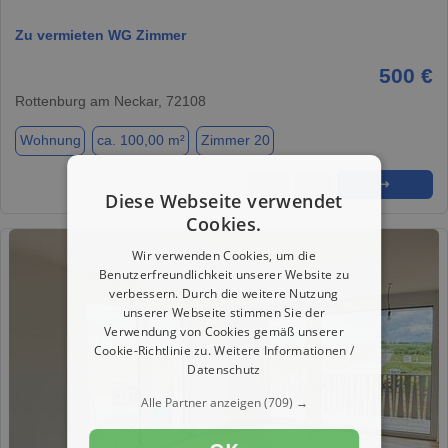
Zu vermieten WG Zimmer
500 €
Rottenburg am Neckar, 72108
Wohnung
ca. 100,00 m²
Zimmer 20
★
➦
➜
Diese Webseite verwendet
Cookies.
Wir verwenden Cookies, um die
Benutzerfreundlichkeit unserer Website zu
verbessern. Durch die weitere Nutzung
unserer Webseite stimmen Sie der
Verwendung von Cookies gemäß unserer
Cookie-Richtlinie zu.
Weitere Informationen /
Datenschutz
Alle Partner anzeigen
(709) →