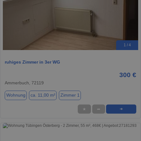
1 / 4
ruhiges Zimmer in 3er WG
300 €
Ammerbuch, 72119
Wohnung
ca. 11,00 m²
Zimmer 1
★
➦
➜