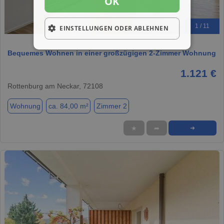
OK
1 / 11
EINSTELLUNGEN ODER ABLEHNEN
Bequemes Wohnen in einer großzügigen 2-Zimmer Wohnung
1.121 €
Rottenburg am Neckar, 72108
Wohnung
ca. 84,00 m²
Zimmer 2
★
➦
➜