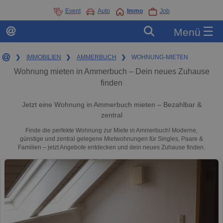
Event
Auto
Immo
Job
☰
Menü
❯
IMMOBILIEN
❯
AMMERBUCH
❯
WOHNUNG-MIETEN
Wohnung mieten in Ammerbuch – Dein neues Zuhause
finden
Jetzt eine Wohnung in Ammerbuch mieten – Bezahlbar &
zentral
Finde die perfekte Wohnung zur Miete in Ammerbuch! Moderne,
günstige und zentral gelegene Mietwohnungen für Singles, Paare &
Familien – jetzt Angebote entdecken und dein neues Zuhause finden.