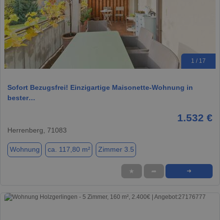
1 / 17
Sofort Bezugsfrei! Einzigartige Maisonette-Wohnung in
bester…
1.532 €
Herrenberg, 71083
Wohnung
ca. 117,80 m²
Zimmer 3.5
★
➦
➜