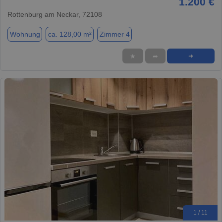
1.200 €
Rottenburg am Neckar, 72108
Wohnung
ca. 128,00 m²
Zimmer 4
★
➦
➜
1 / 11