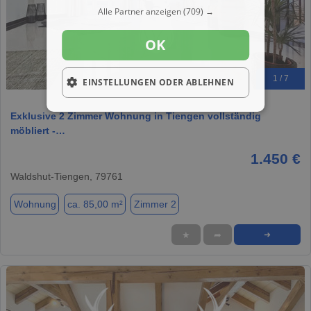
Alle Partner anzeigen
(709) →
OK
1 / 7
EINSTELLUNGEN ODER ABLEHNEN
Exklusive 2 Zimmer Wohnung in Tiengen vollständig
möbliert -…
1.450 €
Waldshut-Tiengen, 79761
Wohnung
ca. 85,00 m²
Zimmer 2
★
➦
➜