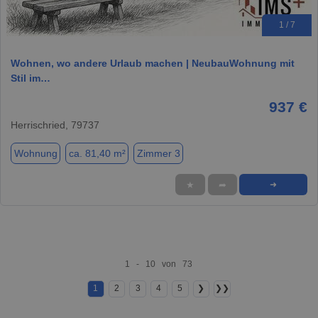
1 / 7
Wohnen, wo andere Urlaub machen | NeubauWohnung mit
Stil im…
937 €
Herrischried, 79737
Wohnung
ca. 81,40 m²
Zimmer 3
★
➦
➜
1 - 10 von 73
1
2
3
4
5
❯
❯❯