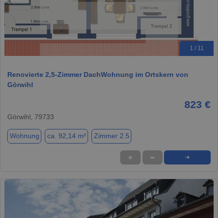
1 / 11
Renovierte 2,5-Zimmer DachWohnung im Ortskern von
Görwihl
823 €
Görwihl, 79733
Wohnung
ca. 92,14 m²
Zimmer 2.5
★
➦
➜