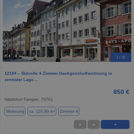
1 / 18
12194 – Stilvolle 4-Zimmer-Dachgeschoßwohnung in
zentraler Lage…
850 €
Waldshut-Tiengen, 79761
Wohnung
ca. 115,00 m²
Zimmer 4
★
➦
➜