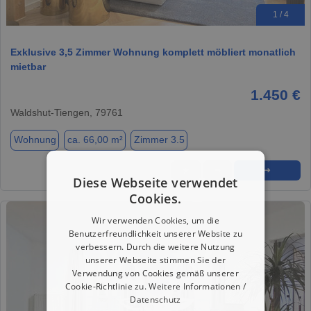
1 / 4
Exklusive 3,5 Zimmer Wohnung komplett möbliert monatlich
mietbar
1.450 €
Waldshut-Tiengen, 79761
Wohnung
ca. 66,00 m²
Zimmer 3.5
★
➦
➜
Diese Webseite verwendet
Cookies.
Wir verwenden Cookies, um die
Benutzerfreundlichkeit unserer Website zu
verbessern. Durch die weitere Nutzung
unserer Webseite stimmen Sie der
Verwendung von Cookies gemäß unserer
Cookie-Richtlinie zu.
Weitere Informationen /
Datenschutz