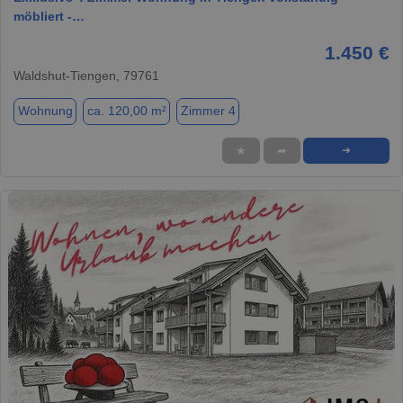
möbliert -…
1.450 €
Waldshut-Tiengen, 79761
Wohnung
ca. 120,00 m²
Zimmer 4
★
➦
➜