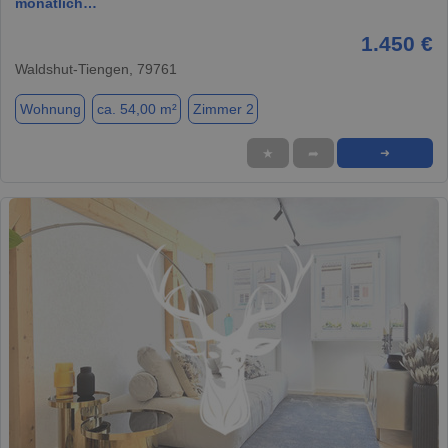
monatlich…
1.450 €
Waldshut-Tiengen, 79761
Wohnung
ca. 54,00 m²
Zimmer 2
★
➦
➜