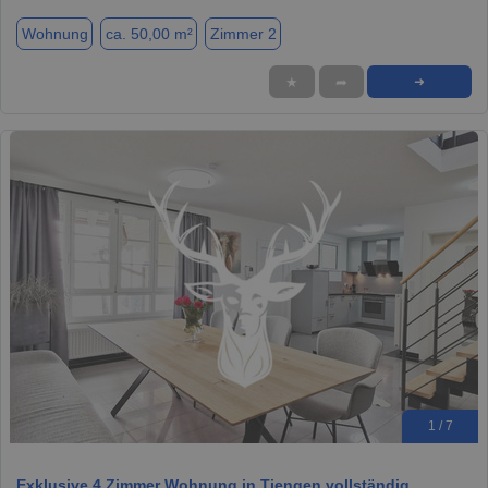
Wohnung
ca. 50,00 m²
Zimmer 2
★
➦
➜
1 / 7
Exklusive 4 Zimmer Wohnung in Tiengen vollständig