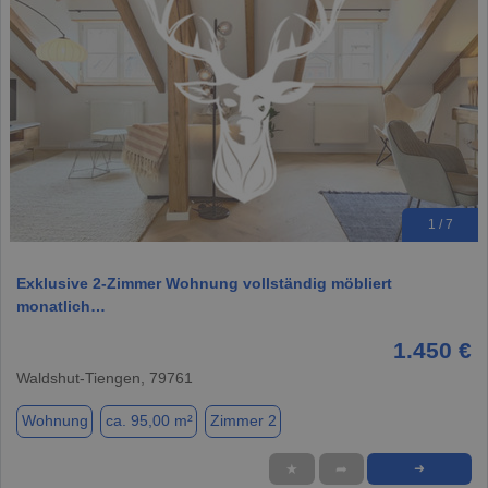
1 / 7
Exklusive 2-Zimmer Wohnung vollständig möbliert
monatlich…
1.450 €
Waldshut-Tiengen, 79761
Wohnung
ca. 95,00 m²
Zimmer 2
★
➦
➜