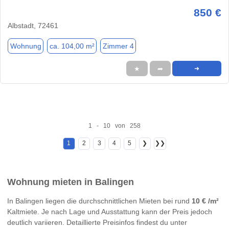
850 €
Albstadt, 72461
Wohnung
ca. 104,00 m²
Zimmer 4
★
➦
➜
1 - 10 von 258
1
2
3
4
5
❯
❯❯
Wohnung mieten in Balingen
In Balingen liegen die durchschnittlichen Mieten bei rund
10 € /m²
Kaltmiete. Je nach Lage und Ausstattung kann der Preis jedoch
deutlich variieren. Detaillierte Preisinfos findest du unter