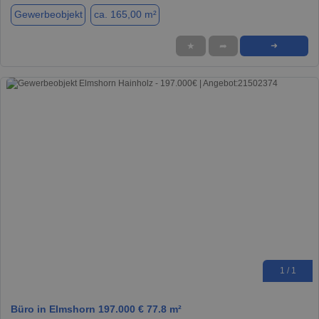
Gewerbeobjekt
ca. 165,00 m²
★
➦
➜
1 / 1
Büro in Elmshorn 197.000 € 77.8 m²