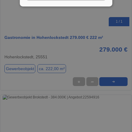
1 / 1
Gastronomie in Hohenlockstedt 279.000 € 222 m²
279.000 €
Hohenlockstedt, 25551
Gewerbeobjekt
ca. 222,00 m²
★
➦
➜