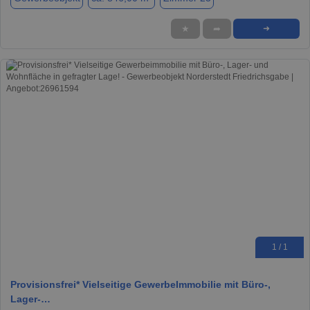
★
➦
➜
1 / 1
Provisionsfrei* Vielseitige GewerbeImmobilie mit Büro-,
Lager-…