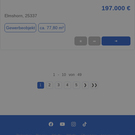
197.000 €
Elmshorn, 25337
Gewerbeobjekt
ca. 77,80 m²
★
➦
➜
1 - 10 von 49
1
2
3
4
5
❯
❯❯