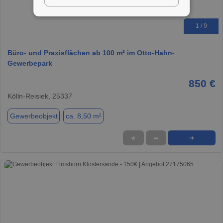
1 / 9
Büro- und Praxisflächen ab 100 m² im Otto-Hahn-
Gewerbepark
850 €
Kölln-Reisiek, 25337
Gewerbeobjekt
ca. 8,50 m²
★
➦
➜