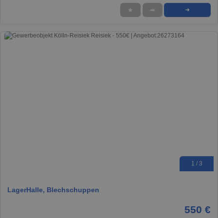
★
➦
➜
1 / 3
LagerHalle, Blechschuppen
550 €