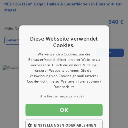
NEU! 28-112m² Lager, Hallen & Lagerflächen in Elmshorn zur
Miete!
340 €
Kölln-Reisiek, 25337
Diese Webseite verwendet
Gewerbeobjekt
ca. 28,00 m²
Cookies.
★
➦
➜
Wir verwenden Cookies, um die
Benutzerfreundlichkeit unserer Website zu
verbessern. Durch die weitere Nutzung
unserer Webseite stimmen Sie der
Verwendung von Cookies gemäß unserer
Cookie-Richtlinie zu.
Weitere Informationen /
Datenschutz
Alle Partner anzeigen
(709) →
OK
EINSTELLUNGEN ODER ABLEHNEN