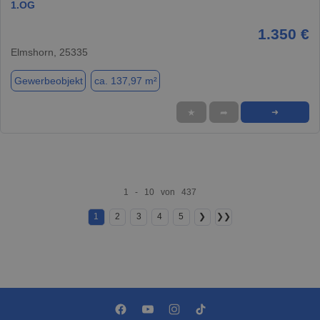
1.OG
1.350 €
Elmshorn, 25335
Gewerbeobjekt
ca. 137,97 m²
★
➦
➜
1 - 10 von 437
1
2
3
4
5
❯
❯❯