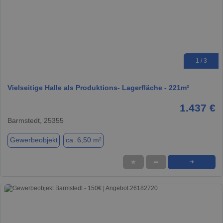
1 / 3
Vielseitige Halle als Produktions- Lagerfläche - 221m²
1.437 €
Barmstedt, 25355
Gewerbeobjekt
ca. 6,50 m²
★
➦
➜