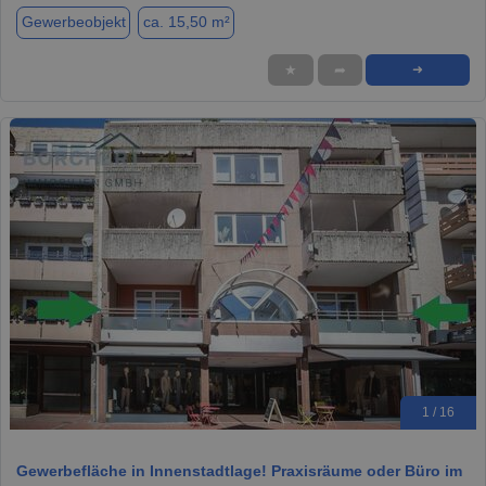
Gewerbeobjekt
ca. 15,50 m²
★
➦
➜
1 / 16
Gewerbefläche in Innenstadtlage! Praxisräume oder Büro im