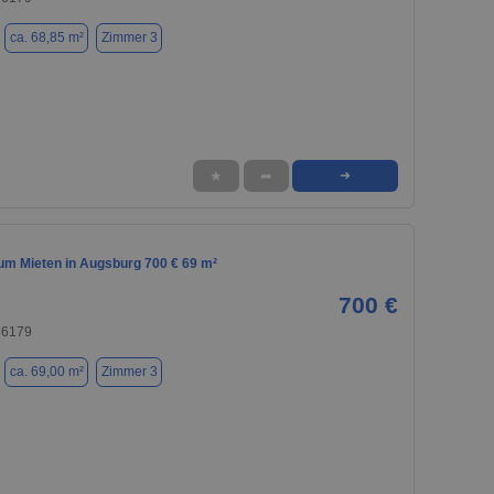
ca. 68,85 m²
Zimmer 3
★
➦
➜
m Mieten in Augsburg 700 € 69 m²
700 €
86179
ca. 69,00 m²
Zimmer 3