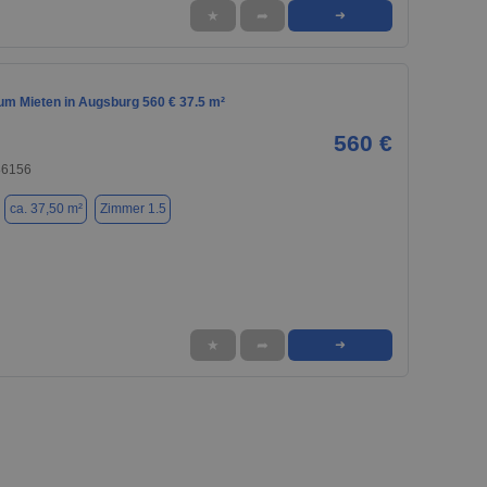
★
➦
➜
m Mieten in Augsburg 560 € 37.5 m²
560 €
86156
ca. 37,50 m²
Zimmer 1.5
★
➦
➜