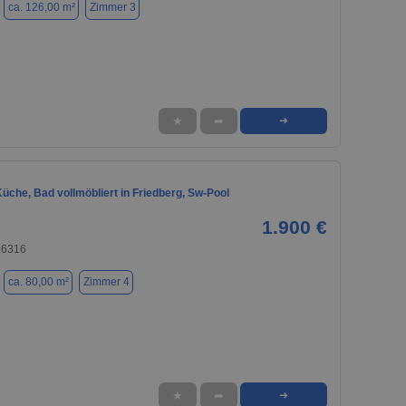
ca. 126,00 m²
Zimmer 3
★
➦
➜
üche, Bad vollmöbliert in Friedberg, Sw-Pool
1.900 €
86316
ca. 80,00 m²
Zimmer 4
★
➦
➜