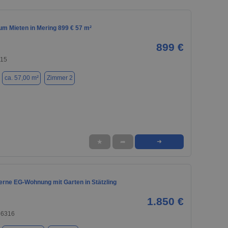
m Mieten in Mering 899 € 57 m²
899 €
415
ca. 57,00 m²
Zimmer 2
★
➦
➜
erne EG-Wohnung mit Garten in Stätzling
1.850 €
86316