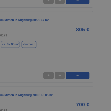
★
➦
➜
m Mieten in Augsburg 805 € 67 m²
805 €
86179
ca. 67,00 m²
Zimmer 3
★
➦
➜
m Mieten in Augsburg 700 € 68.85 m²
700 €
86179