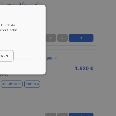
ca. 63,00 m²
Zimmer 3
 Durch die
erer Cookie-
★
➦
➜
HNEN
m Mieten in Eurasburg 1.820 € 105 m²
1.820 €
 86495
ca. 105,00 m²
Zimmer 3