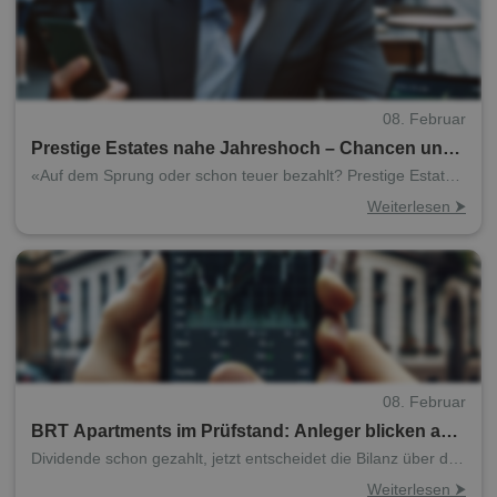
08. Februar
Prestige Estates nahe Jahreshoch – Chancen und
Grenzen des indischen Immobilienrallys
«Auf dem Sprung oder schon teuer bezahlt? Prestige Estates
sorgt für Diskussionen an den Märkten»
Weiterlesen ⮞
08. Februar
BRT Apartments im Prüfstand: Anleger blicken auf
die bevorstehenden Quartalszahlen
Dividende schon gezahlt, jetzt entscheidet die Bilanz über den
Kurs
Weiterlesen ⮞