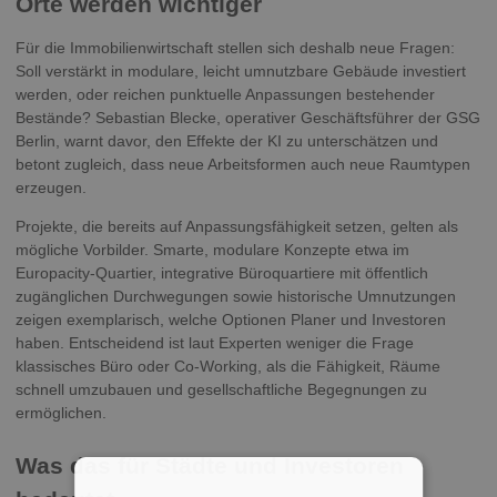
Orte werden wichtiger
Für die Immobilienwirtschaft stellen sich deshalb neue Fragen:
Soll verstärkt in modulare, leicht umnutzbare Gebäude investiert
werden, oder reichen punktuelle Anpassungen bestehender
Bestände? Sebastian Blecke, operativer Geschäftsführer der GSG
Berlin, warnt davor, den Effekte der KI zu unterschätzen und
betont zugleich, dass neue Arbeitsformen auch neue Raumtypen
erzeugen.
Projekte, die bereits auf Anpassungsfähigkeit setzen, gelten als
mögliche Vorbilder. Smarte, modulare Konzepte etwa im
Europacity-Quartier, integrative Büroquartiere mit öffentlich
zugänglichen Durchwegungen sowie historische Umnutzungen
zeigen exemplarisch, welche Optionen Planer und Investoren
haben. Entscheidend ist laut Experten weniger die Frage
klassisches Büro oder Co-Working, als die Fähigkeit, Räume
schnell umzubauen und gesellschaftliche Begegnungen zu
ermöglichen.
Was das für Städte und Investoren