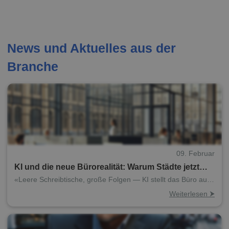
News und Aktuelles aus der
Branche
09. Februar
KI und die neue Bürorealität: Warum Städte jetzt
Flächen neu denken müssen
«Leere Schreibtische, große Folgen — KI stellt das Büro auf
den Prüfstand»
Weiterlesen ⮞