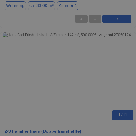
Wohnung
ca. 33,00 m²
Zimmer 1
★
➦
➜
1 / 11
2-3 Familienhaus (Doppelhaushälfte)