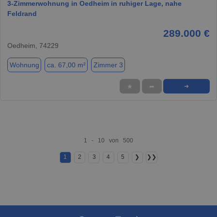
3-Zimmerwohnung in Oedheim in ruhiger Lage, nahe
Feldrand
289.000 €
Oedheim, 74229
Wohnung
ca. 67,00 m²
Zimmer 3
★
➦
➜
1 - 10 von 500
1
2
3
4
5
❯
❯❯