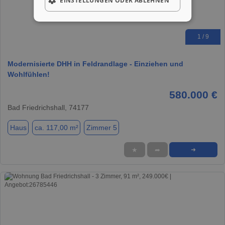
EINSTELLUNGEN ODER ABLEHNEN
1 / 9
Modernisierte DHH in Feldrandlage - Einziehen und
Wohlfühlen!
580.000 €
Bad Friedrichshall, 74177
Haus
ca. 117,00 m²
Zimmer 5
★
➦
➜