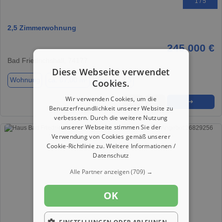
1 / 5
2,5 Zimmerwohnung
245.000 €
Bad Friedrichshall, 74177
Diese Webseite verwendet
Wohnung
ca. 67,00 m²
Zimmer 2.5
Cookies.
Wir verwenden Cookies, um die
★
➦
➜
Benutzerfreundlichkeit unserer Website zu
verbessern. Durch die weitere Nutzung
unserer Webseite stimmen Sie der
Verwendung von Cookies gemäß unserer
Cookie-Richtlinie zu.
Weitere Informationen /
Datenschutz
Alle Partner anzeigen
(709) →
OK