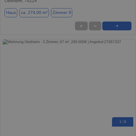
Oedheim, 74229
Haus
ca. 274,00 m²
Zimmer 9
★
➦
➜
1 / 8