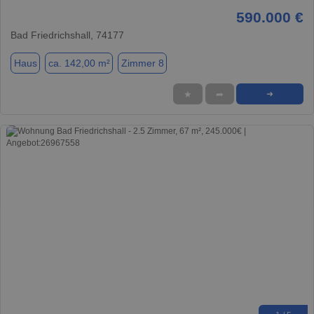
590.000 €
Bad Friedrichshall, 74177
Haus
ca. 142,00 m²
Zimmer 8
★
➦
➜