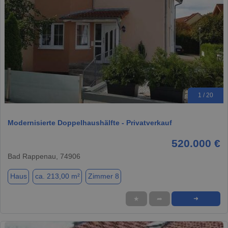
1 / 20
Modernisierte Doppelhaushälfte - Privatverkauf
520.000 €
Bad Rappenau, 74906
Haus
ca. 213,00 m²
Zimmer 8
★
➦
➜