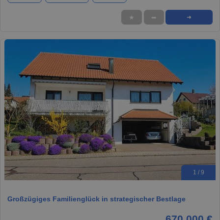
★
➦
➜
1 / 9
Großzügiges Familienglück in strategischer Bestlage
670.000 €