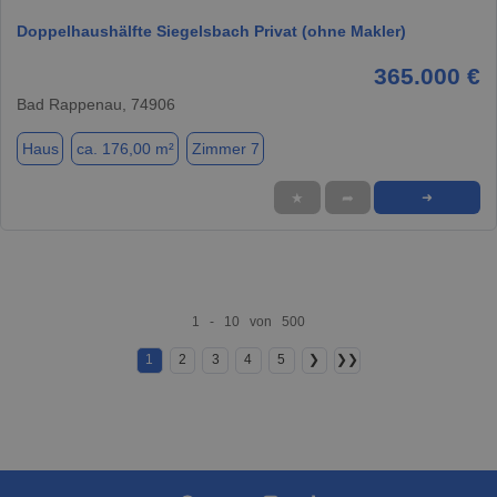
Doppelhaushälfte Siegelsbach Privat (ohne Makler)
365.000 €
Bad Rappenau, 74906
Haus
ca. 176,00 m²
Zimmer 7
★
➦
➜
1 - 10 von 500
1
2
3
4
5
❯
❯❯