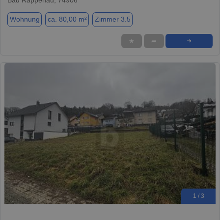
Wohnung
ca. 80,00 m²
Zimmer 3.5
★
➦
➜
1 / 3