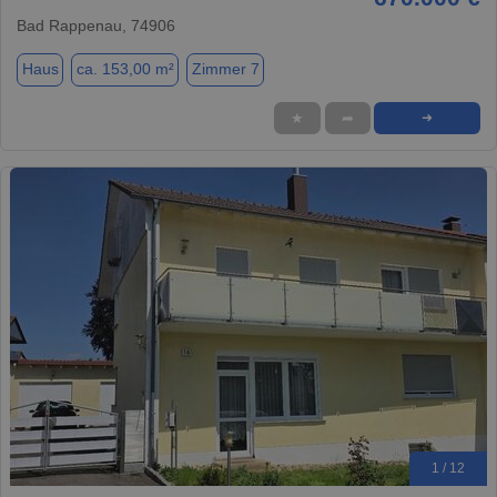
Bad Rappenau, 74906
Haus
ca. 153,00 m²
Zimmer 7
★
➦
➜
1 / 12