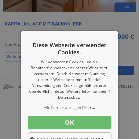
1 / 6
KAPITALANLAGE MIT BALKON, EBK
212.000 €
Diese Webseite verwendet
Bad Rappenau, 74906
Cookies.
Wohnung
ca. 53,00 m²
Zimmer 2
Wir verwenden Cookies, um die
Benutzerfreundlichkeit unserer Website zu
★
➦
➜
verbessern. Durch die weitere Nutzung
unserer Webseite stimmen Sie der
Verwendung von Cookies gemäß unserer
Cookie-Richtlinie zu.
Weitere Informationen /
Datenschutz
Alle Partner anzeigen
(709) →
OK