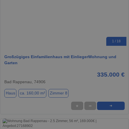
1 / 18
Großzügiges Einfamilienhaus mit EinliegerWohnung und
Garten
335.000 €
Bad Rappenau, 74906
Haus
ca. 160,00 m²
Zimmer 8
★
➦
➜