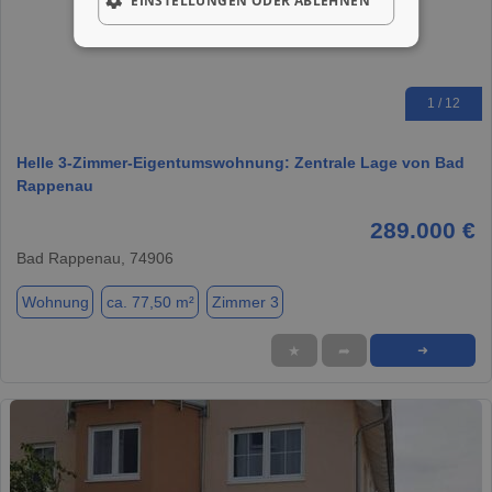
EINSTELLUNGEN ODER ABLEHNEN
1 / 12
Helle 3-Zimmer-Eigentumswohnung: Zentrale Lage von Bad
Rappenau
289.000 €
Bad Rappenau, 74906
Wohnung
ca. 77,50 m²
Zimmer 3
★
➦
➜