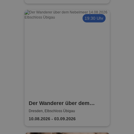
19:30 Uhr
Der Wanderer über dem
Nebelmeer -
Dresden, Elbschloss Übigau
SOMMEROPENAIR am
10.08.2026 - 03.09.2026
Elbschloss Übigau