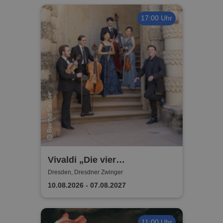
17:00 Uhr
Vivaldi „Die vier
Jahreszeiten“ - Galakonzert
Dresden, Dresdner Zwinger
im Dresdner Zwinger -
10.08.2026 - 07.08.2027
DRESDNER RESIDENZ
ORCHESTER
11:00 Uhr