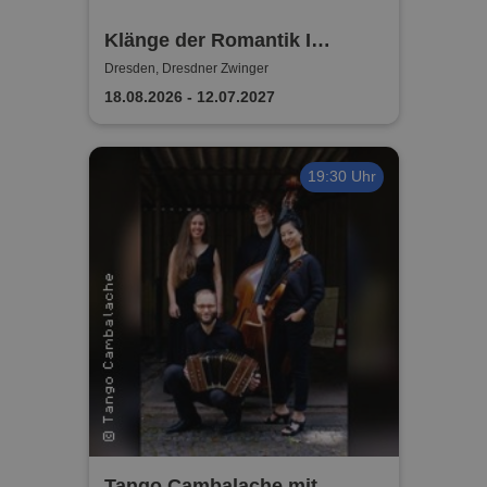
Klänge der Romantik I
DRESDNER RESIDENZ
Dresden, Dresdner Zwinger
KONZERTE I ORCHESTER
18.08.2026 - 12.07.2027
19:30 Uhr
Tango Cambalache mit