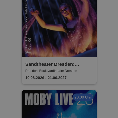
Sandtheater Dresden:
Elbsand - Die Sommershow
Dresden, Boulevardtheater Dresden
10.08.2026 - 21.06.2027
20:00 Uhr