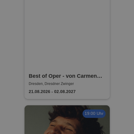
Best of Oper - von Carmen
bis Cavalleria I DRESDNER
Dresden, Dresdner Zwinger
RESIDENZ KONZERTE I
21.08.2026 - 02.08.2027
ORCHESTER
19:00 Uhr