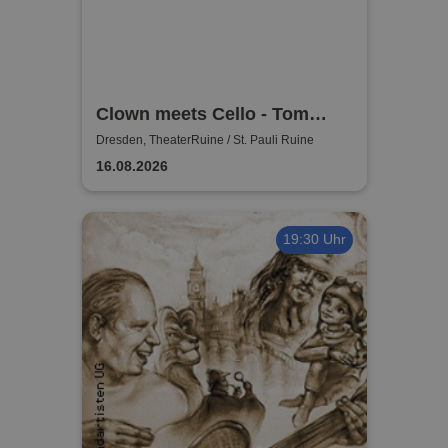
Clown meets Cello - Tom
Quaas & Ekaterina Gorynina
Dresden, TheaterRuine / St. Pauli Ruine
16.08.2026
19:30 Uhr