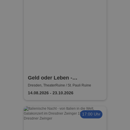
Geld oder Leben -
TheaterRuine - St. Pauli Ruine
Dresden, TheaterRuine / St. Pauli Ruine
Dresden
14.08.2026 - 23.10.2026
17:00 Uhr