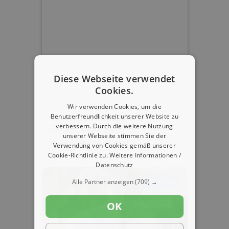
Diese Webseite verwendet
Cookies.
Wir verwenden Cookies, um die
Benutzerfreundlichkeit unserer Website zu
Italienische Nacht I
verbessern. Durch die weitere Nutzung
DRESDNER RESIDENZ
Dresden, Dresdner Zwinger
unserer Webseite stimmen Sie der
KONZERTE I ORCHESTER
15.08.2026 - 29.07.2027
Verwendung von Cookies gemäß unserer
Cookie-Richtlinie zu.
Weitere Informationen /
Datenschutz
17:00 Uhr
Alle Partner anzeigen
(709) →
OK