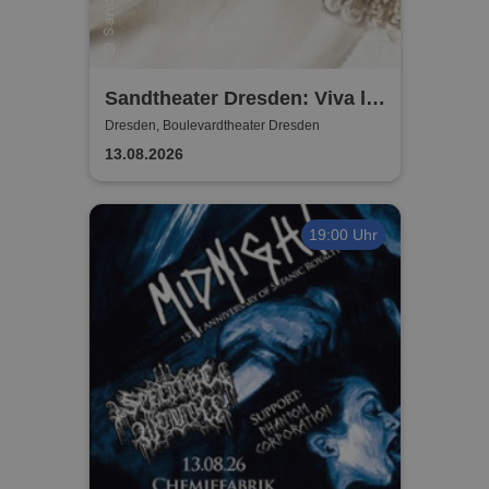
Sandtheater Dresden: Viva la
Diva
Dresden, Boulevardtheater Dresden
13.08.2026
19:00 Uhr