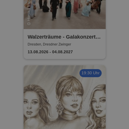
Walzerträume - Galakonzert
im Dresdner Zwinger -
Dresden, Dresdner Zwinger
DRESDNER RESIDENZ
13.08.2026 - 04.08.2027
KONZERTE | ORCHESTER
19:30 Uhr