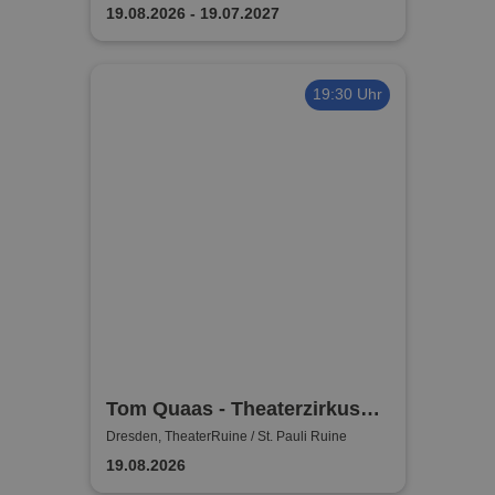
KONZERTE I ORCHESTER
19.08.2026 - 19.07.2027
19:30 Uhr
Tom Quaas - Theaterzirkus
"Das Bildnis des Dorian
Dresden, TheaterRuine / St. Pauli Ruine
Gray" | Theater Ruine
19.08.2026
Dresden