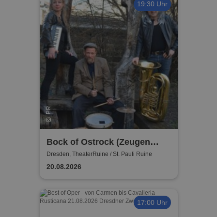
19:30 Uhr
Bock of Ostrock (Zeugen
Amigas) Eine Musiksatire
Dresden, TheaterRuine / St. Pauli Ruine
vom Feinsten
20.08.2026
17:00 Uhr