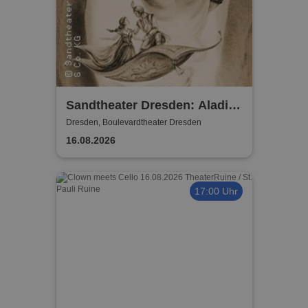
Sandtheater Dresden: Aladin
und die Wunderlampe
Dresden, Boulevardtheater Dresden
16.08.2026
17:00 Uhr