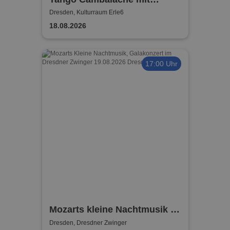
Milonga Los Puentes
Dresden, Kulturraum Erle6
18.08.2026
17:00 Uhr
Mozarts kleine Nachtmusik I
DRESDNER RESIDENZ
Dresden, Dresdner Zwinger