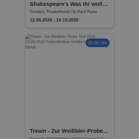
Shakespeare's Was ihr wollt |
TheaterRuine Dresden
Dresden, TheaterRuine / St. Pauli Ruine
12.08.2026 - 16.10.2026
20:00 Uhr
Tream - Zur Weißbier-Probe
Dresden, Freilichtbühne Großer Garten Junge