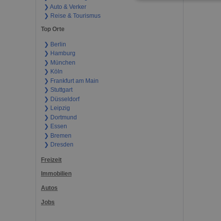
❯ Auto & Verker
❯ Reise & Tourismus
Top Orte
❯ Berlin
❯ Hamburg
❯ München
❯ Köln
❯ Frankfurt am Main
❯ Stuttgart
❯ Düsseldorf
❯ Leipzig
❯ Dortmund
❯ Essen
❯ Bremen
❯ Dresden
Freizeit
Immobilien
Autos
Jobs