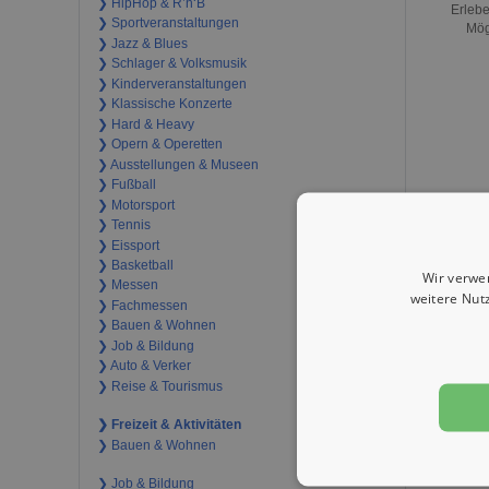
❯ HipHop & R’n‘B
Erlebe
❯ Sportveranstaltungen
Mög
❯ Jazz & Blues
❯ Schlager & Volksmusik
❯ Kinderveranstaltungen
❯ Klassische Konzerte
❯ Hard & Heavy
❯ Opern & Operetten
❯ Ausstellungen & Museen
❯ Fußball
❯ Motorsport
❯ Tennis
❯ Eissport
❯ Basketball
Wir verwe
❯ Messen
weitere Nut
❯ Fachmessen
❯ Bauen & Wohnen
❯ Job & Bildung
❯ Auto & Verker
❯ Reise & Tourismus
❯ Freizeit & Aktivitäten
❯ Bauen & Wohnen
❯ Job & Bildung