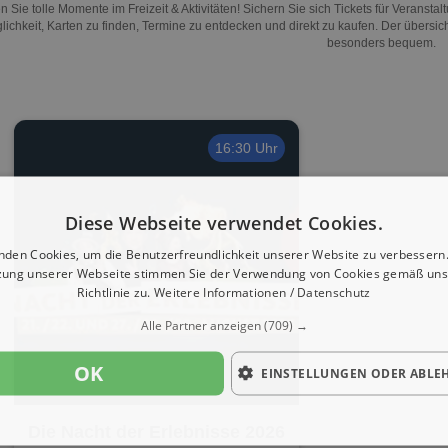
n Sie tolle Momente im Freizeit & Aktivitäten! Sichern Sie sich Tickets für Veransta
lichkeit, Karten zu finden, Termine zu entdecken und direkt zu kaufen. Der übersi
besonders bequem.
16:30 Uhr
Diese Webseite verwendet Cookies.
nden Cookies, um die Benutzerfreundlichkeit unserer Website zu verbessern.
zung unserer Webseite stimmen Sie der Verwendung von Cookies gemäß uns
Richtlinie zu.
Weitere Informationen / Datenschutz
Alle Partner anzeigen
(709) →
OK
EINSTELLUNGEN ODER ABLE
Die Nacht der Erlebnisse 2026