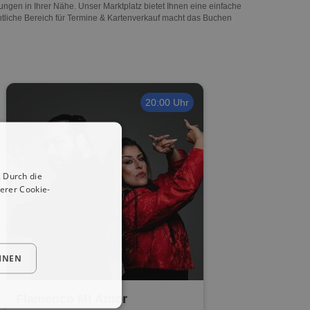
ltungen in Ihrer Nähe. Unser Marktplatz bietet Ihnen eine einfache
chtliche Bereich für Termine & Kartenverkauf macht das Buchen
20:00 Uhr
 Durch die
erer Cookie-
HNEN
Flamenco Mi Amor