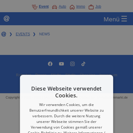
Event
Auto
Immo
Job
☰
Menü
❯
EVENTS
❯
NEWS
Ratgeber
Presse
Städte
Städte
Über Uns
Impressum
Datenschutz
Cookies
Diese Webseite verwendet
Cookies.
Copyright © 2000 - 2026 | 1A Infosysteme GmbH | Content by: 1A-Anzeigenmarkt.de
06.08.2026
Wir verwenden Cookies, um die
Benutzerfreundlichkeit unserer Website zu
verbessern. Durch die weitere Nutzung
unserer Webseite stimmen Sie der
Verwendung von Cookies gemäß unserer
Cookie-Richtlinie zu.
Weitere Informationen /