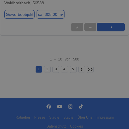
Waldbreitbach, 56588
Gewerbeobjekt
ca. 308,00 m²
★
➦
➜
1 - 10 von 500
1
2
3
4
5
❯
❯❯
Ratgeber
Presse
Städte
Städte
Über Uns
Impressum
Datenschutz
Cookies