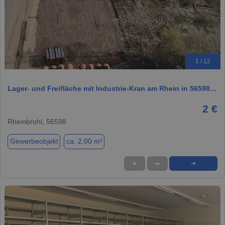
1 / 12
Lager- und Freifläche mit Industrie-Kran am Rhein in 56598…
2 €
Rheinbrohl, 56598
Gewerbeobjekt
ca. 2,00 m²
★
➦
➜