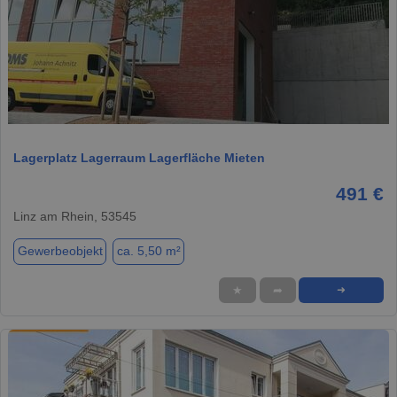
1 / 2
Lagerplatz Lagerraum Lagerfläche Mieten
491 €
Linz am Rhein, 53545
Gewerbeobjekt
ca. 5,50 m²
★
➦
➜