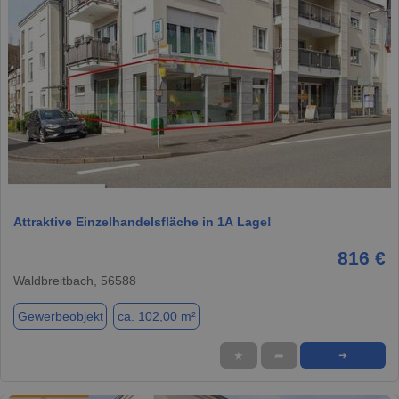
1 / 12
Attraktive Einzelhandelsfläche in 1A Lage!
816 €
Waldbreitbach, 56588
Gewerbeobjekt
ca. 102,00 m²
★
➦
➜