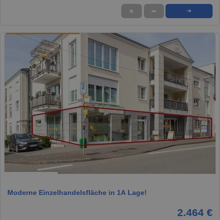
★
➦
➜
1 / 21
Moderne Einzelhandelsfläche in 1A Lage!
2.464 €