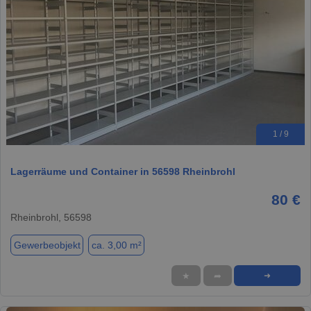
1 / 9
Lagerräume und Container in 56598 Rheinbrohl
80 €
Rheinbrohl, 56598
Gewerbeobjekt
ca. 3,00 m²
★
➦
➜