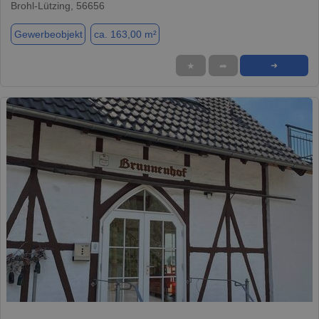
Brohl-Lützing, 56656
Gewerbeobjekt
ca. 163,00 m²
★
➦
➜
1 / 12