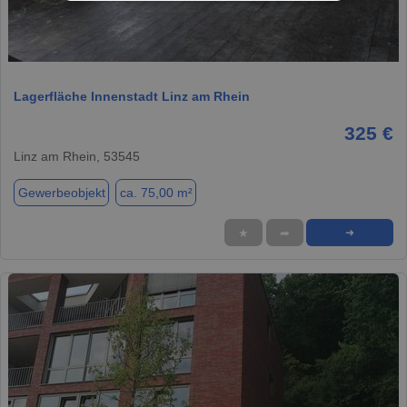
1 / 8
Lagerfläche Innenstadt Linz am Rhein
325 €
Linz am Rhein, 53545
Gewerbeobjekt
ca. 75,00 m²
★
➦
➜