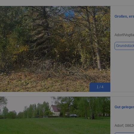
Großes, er
Adorf/Vogtl
Grundstüc
1 / 4
Gut gelege
Adorf, 0862