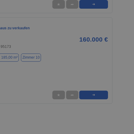
★
➦
➜
haus zu verkaufen
160.000 €
 95173
. 185,00 m²
Zimmer 10
★
➦
➜