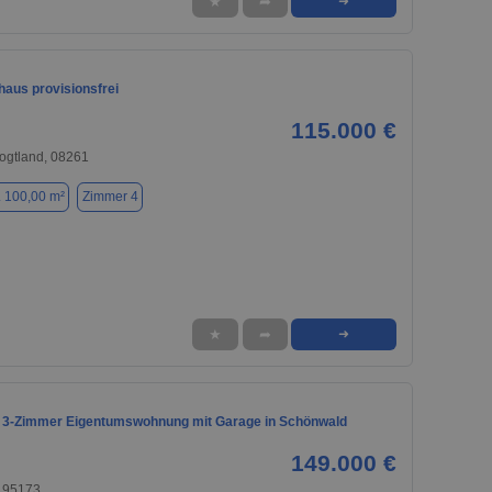
★
➦
➜
haus provisionsfrei
115.000 €
ogtland, 08261
. 100,00 m²
Zimmer 4
★
➦
➜
3-Zimmer Eigentumswohnung mit Garage in Schönwald
149.000 €
 95173