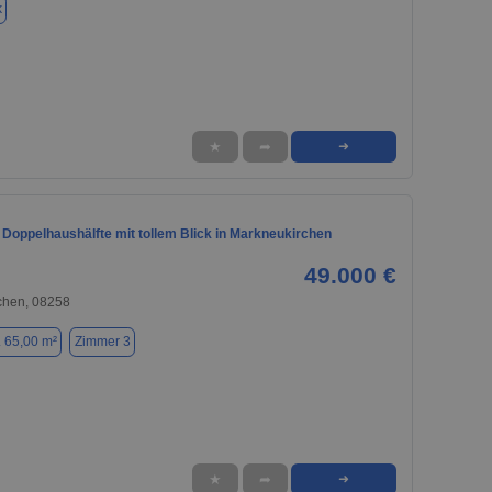
k
★
➦
➜
Doppelhaushälfte mit tollem Blick in Markneukirchen
49.000 €
chen, 08258
. 65,00 m²
Zimmer 3
★
➦
➜