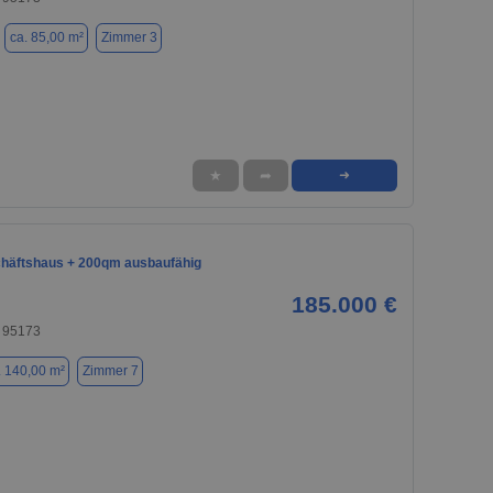
ca. 85,00 m²
Zimmer 3
★
➦
➜
häftshaus + 200qm ausbaufähig
185.000 €
 95173
. 140,00 m²
Zimmer 7