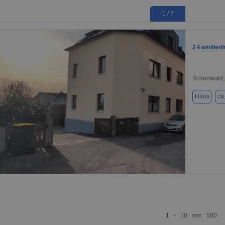
1 / 7
2-Familien
Schönwald,
Haus
ca
1 / 20
1 - 10 von 500