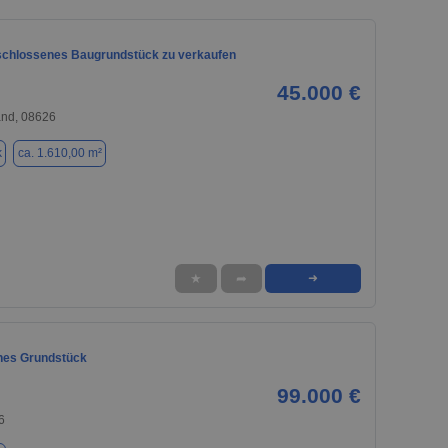
schlossenes Baugrundstück zu verkaufen
45.000 €
and, 08626
k
ca. 1.610,00 m²
★
➦
➜
nes Grundstück
99.000 €
6