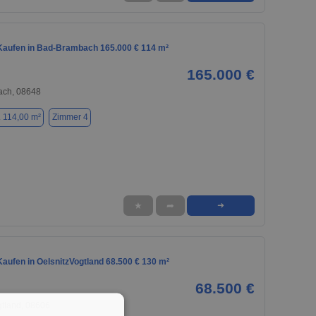
aufen in Bad-Brambach 165.000 € 114 m²
165.000 €
ch, 08648
. 114,00 m²
Zimmer 4
★
➦
➜
aufen in OelsnitzVogtland 68.500 € 130 m²
68.500 €
gtland, 08606