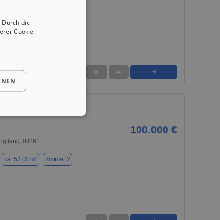
. 130,00 m²
Zimmer 5
 Durch die
erer Cookie-
★
➦
➜
HNEN
ung Vollmöbeliert in Schöneck
100.000 €
ogtland, 08261
ca. 53,00 m²
Zimmer 2