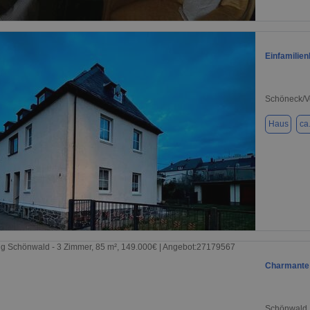
1 / 13
Einfamilien
Schöneck/V
Haus
ca
1 / 7
Charmante 
Schönwald,