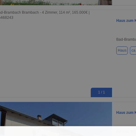
1 / 19
Haus zum K
Bad-Bramba
Haus
ca
1 / 1
Haus zum K
Oelsnitz/Vo