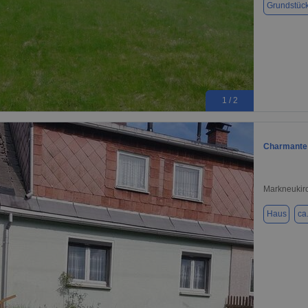
Grundstüc
1 / 2
Charmante 
Markneukir
Haus
ca