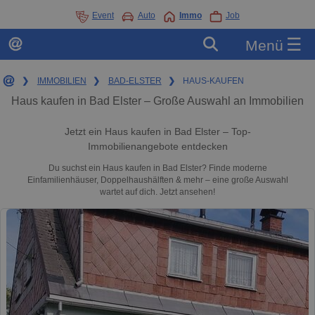
Event
Auto
Immo
Job
☰
Menü
❯
IMMOBILIEN
❯
BAD-ELSTER
❯
HAUS-KAUFEN
Haus kaufen in Bad Elster – Große Auswahl an Immobilien
Jetzt ein Haus kaufen in Bad Elster – Top-
Immobilienangebote entdecken
Du suchst ein Haus kaufen in Bad Elster? Finde moderne
Einfamilienhäuser, Doppelhaushälften & mehr – eine große Auswahl
wartet auf dich. Jetzt ansehen!