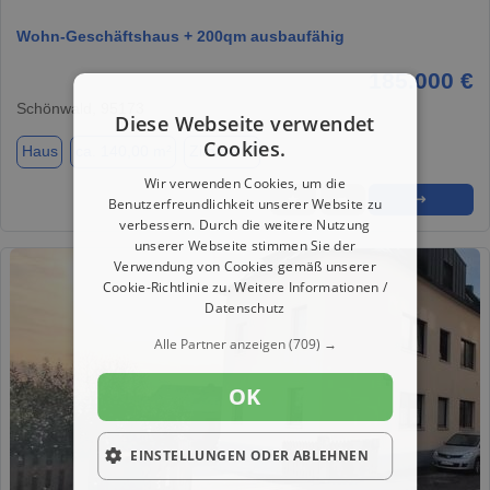
Wohn-Geschäftshaus + 200qm ausbaufähig
185.000 €
Schönwald, 95173
Diese Webseite verwendet
Cookies.
Haus
ca. 140,00 m²
Zimmer 7
Wir verwenden Cookies, um die
★
➦
➜
Benutzerfreundlichkeit unserer Website zu
verbessern. Durch die weitere Nutzung
unserer Webseite stimmen Sie der
Verwendung von Cookies gemäß unserer
Cookie-Richtlinie zu.
Weitere Informationen /
Datenschutz
Alle Partner anzeigen
(709) →
OK
EINSTELLUNGEN ODER ABLEHNEN