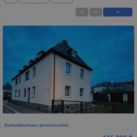
★
➦
➜
1 / 7
Einfamilienhaus provisionsfrei