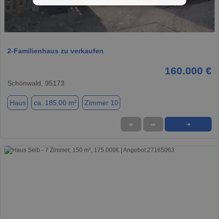
1 / 20
2-Familienhaus zu verkaufen
160.000 €
Schönwald, 95173
Haus
ca. 185,00 m²
Zimmer 10
★
➦
➜