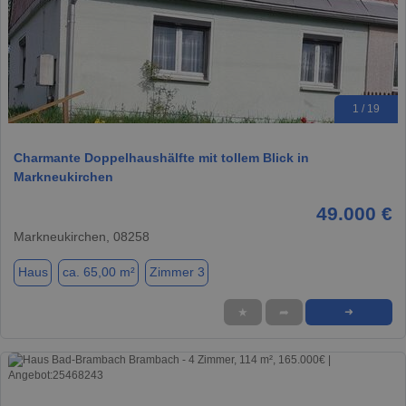
1 / 19
Charmante Doppelhaushälfte mit tollem Blick in
Markneukirchen
49.000 €
Markneukirchen, 08258
Haus
ca. 65,00 m²
Zimmer 3
★
➦
➜