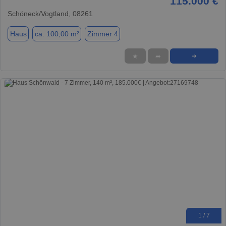
115.000 €
Schöneck/Vogtland, 08261
Haus
ca. 100,00 m²
Zimmer 4
★
➦
➜
1 / 7