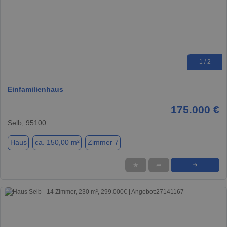
1 / 2
Einfamilienhaus
175.000 €
Selb, 95100
Haus
ca. 150,00 m²
Zimmer 7
★
➦
➜