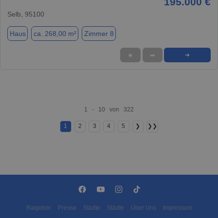
195.000 €
Selb, 95100
Haus
ca. 268,00 m²
Zimmer 8
★
➦
➜
1 - 10 von 322
1
2
3
4
5
❯
❯❯
Ratgeber
Presse
Städte
Städte
Über Uns
Impressum