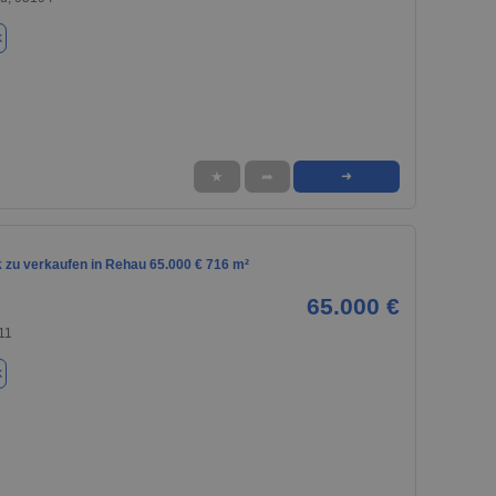
k
★
➦
➜
 zu verkaufen in Rehau 65.000 € 716 m²
65.000 €
11
k