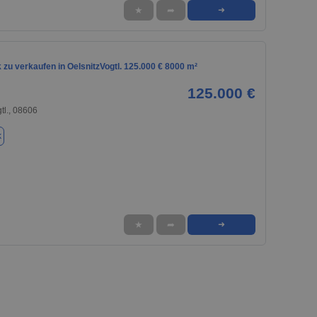
★
➦
➜
zu verkaufen in OelsnitzVogtl. 125.000 € 8000 m²
125.000 €
tl., 08606
k
★
➦
➜