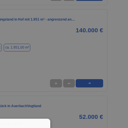
ngsland in Hof mit 1.951 m² - angrenzend an…
140.000 €
k
ca. 1.951,00 m²
★
➦
➜
ück in AuerbachVogtland
52.000 €
ogtland, 08209