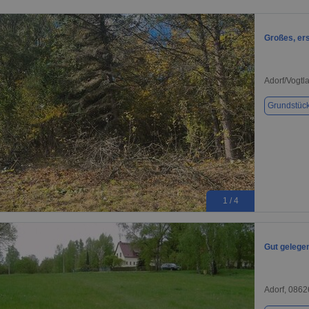
Großes, er
Adorf/Vogtl
Grundstüc
1 / 4
Gut gelege
Adorf, 0862