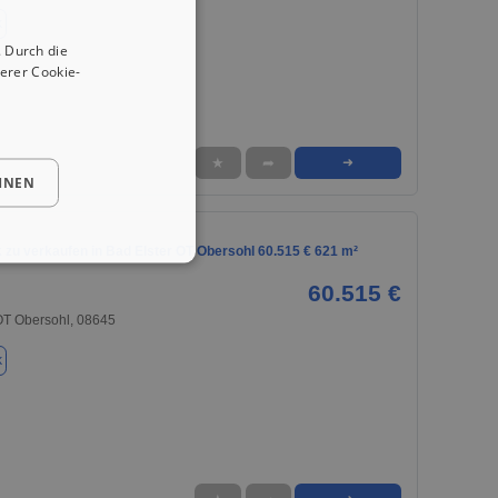
k
 Durch die
erer Cookie-
★
➦
➜
HNEN
 zu verkaufen in Bad Elster OT Obersohl 60.515 € 621 m²
60.515 €
OT Obersohl, 08645
k