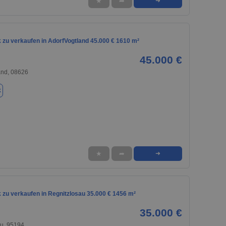
★
➦
➜
 zu verkaufen in AdorfVogtland 45.000 € 1610 m²
45.000 €
and, 08626
k
★
➦
➜
 zu verkaufen in Regnitzlosau 35.000 € 1456 m²
35.000 €
au, 95194