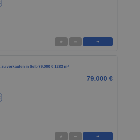
k
★
➦
➜
 zu verkaufen in Selb 79.000 € 1283 m²
79.000 €
0
k
★
➦
➜