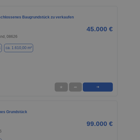
schlossenes Baugrundstück zu verkaufen
45.000 €
and, 08626
k
ca. 1.610,00 m²
★
➦
➜
nes Grundstück
99.000 €
6