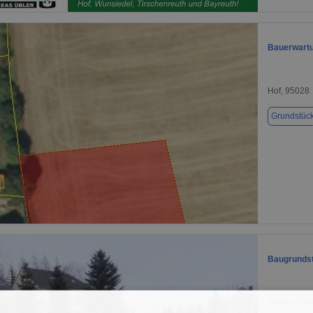
1 / 1
Bauerwartu
Hof, 95028
Grundstüc
1 / 2
Baugrundst
Auerbach/V