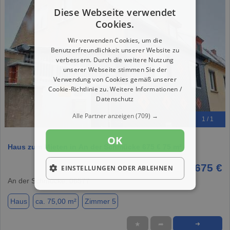
Diese Webseite verwendet
Cookies.
Wir verwenden Cookies, um die
Benutzerfreundlichkeit unserer Website zu
verbessern. Durch die weitere Nutzung
unserer Webseite stimmen Sie der
Verwendung von Cookies gemäß unserer
Cookie-Richtlinie zu.
Weitere Informationen /
Datenschutz
Alle Partner anzeigen
(709) →
1 / 1
OK
Haus zum Mieten in An der Schmücke 675 € 75 m²
675 €
EINSTELLUNGEN ODER ABLEHNEN
An der Schmücke, 06577
Haus
ca. 75,00 m²
Zimmer 5
★
➦
➜