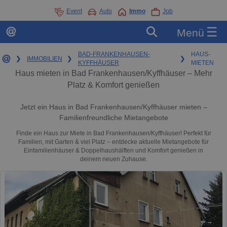
Event
Auto
Immo
Job
☰
Menü
BAD-FRANKENHAUSEN-
HAUS-
❯
IMMOBILIEN
❯
❯
KYFFHÄUSER
MIETEN
Haus mieten in Bad Frankenhausen/Kyffhäuser – Mehr
Platz & Komfort genießen
Jetzt ein Haus in Bad Frankenhausen/Kyffhäuser mieten –
Familienfreundliche Mietangebote
Finde ein Haus zur Miete in Bad Frankenhausen/Kyffhäuser! Perfekt für
Familien, mit Garten & viel Platz – entdecke aktuelle Mietangebote für
Einfamilienhäuser & Doppelhaushälften und Komfort genießen in
deinem neuen Zuhause.