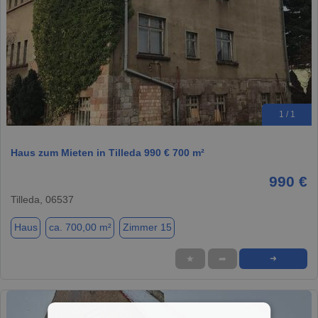
1 / 1
Haus zum Mieten in Tilleda 990 € 700 m²
990 €
Tilleda, 06537
Haus
ca. 700,00 m²
Zimmer 15
★
➦
➜