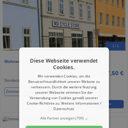
1 / 1
Diese Webseite verwendet
Wohnen auf Zeit in Sondershausen 687,50 €
Cookies.
687,50 €
Wir verwenden Cookies, um die
Sondershausen, 99706
Benutzerfreundlichkeit unserer Website zu
verbessern. Durch die weitere Nutzung
Zimmer
Zimmer 1
unserer Webseite stimmen Sie der
Verwendung von Cookies gemäß unserer
Cookie-Richtlinie zu.
Weitere Informationen /
★
➦
➜
Datenschutz
Alle Partner anzeigen
(709) →