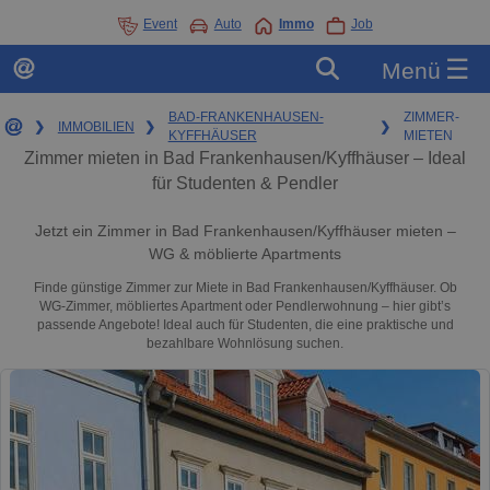
Event
Auto
Immo
Job
☰
Menü
BAD-FRANKENHAUSEN-
ZIMMER-
❯
IMMOBILIEN
❯
❯
KYFFHÄUSER
MIETEN
Zimmer mieten in Bad Frankenhausen/Kyffhäuser – Ideal
für Studenten & Pendler
Jetzt ein Zimmer in Bad Frankenhausen/Kyffhäuser mieten –
WG & möblierte Apartments
Finde günstige Zimmer zur Miete in Bad Frankenhausen/Kyffhäuser. Ob
WG-Zimmer, möbliertes Apartment oder Pendlerwohnung – hier gibt’s
passende Angebote! Ideal auch für Studenten, die eine praktische und
bezahlbare Wohnlösung suchen.