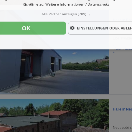
1 / 1
Richtlinie zu.
Weitere Informationen / Datenschutz
Alle Partner anzeigen
(709) →
Halle in Eb
OK
EINSTELLUNGEN ODER ABLE
Eberswalde
Gewerbeob
1 / 1
Halle in Ne
Neutrebbin