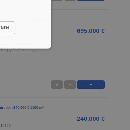
erswalde 695.000 € 381.31 m²
HNEN
695.000 €
, 16225
jekt
ca. 381,31 m²
★
➦
➜
utrebbin 240.000 € 1100 m²
240.000 €
, 15320