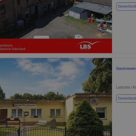
Gewerbeob
1 / 1
Gastronomie
Letschin / K
Gewerbeob