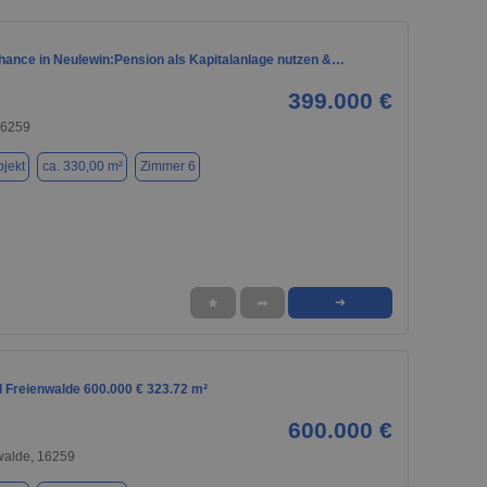
hance in Neulewin:Pension als Kapitalanlage nutzen &…
399.000 €
16259
jekt
ca. 330,00 m²
Zimmer 6
★
➦
➜
d Freienwalde 600.000 € 323.72 m²
600.000 €
walde, 16259