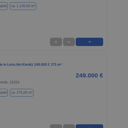
jekt
ca. 1.100,00 m²
★
➦
➜
 in Letschin Kienitz 249.000 € 375 m²
249.000 €
ienitz, 15324
jekt
ca. 375,00 m²