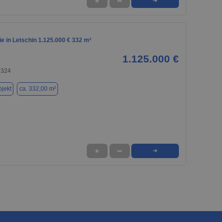
★
➦
➜
e in Letschin 1.125.000 € 332 m²
1.125.000 €
5324
jekt
ca. 332,00 m²
★
➦
➜