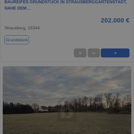
BAUREIFES GRUNDSTÜCK IN STRAUSBERGGARTENSTADT,
NAHE DEM…
202.000 €
Strausberg, 15344
Grundstück
★
➦
➜