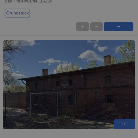
Bad Freienwalde, 16259
Grundstück
★
➦
➜
1 / 1