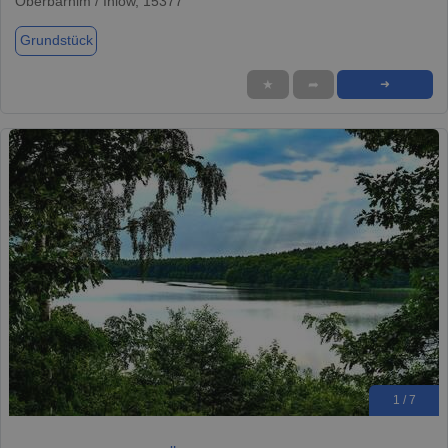
Oberbarnim / Ihlow, 15377
Grundstück
★
➦
➜
1 / 7