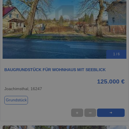
1 / 6
BAUGRUNDSTÜCK FÜR WOHNHAUS MIT SEEBLICK
125.000 €
Joachimsthal, 16247
Grundstück
★
➦
➜