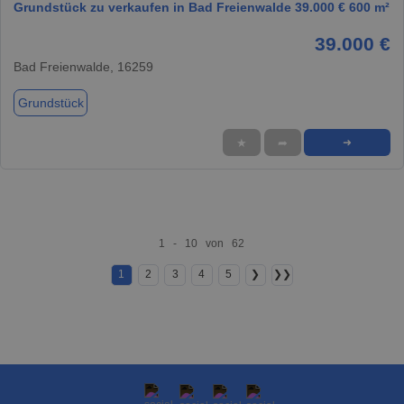
Grundstück zu verkaufen in Bad Freienwalde 39.000 € 600 m²
39.000 €
Bad Freienwalde, 16259
Grundstück
★
➦
➜
1 - 10 von 62
1
2
3
4
5
❯
❯❯