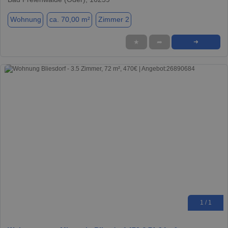
Wohnung
ca. 70,00 m²
Zimmer 2
★
➦
➜
1 / 1