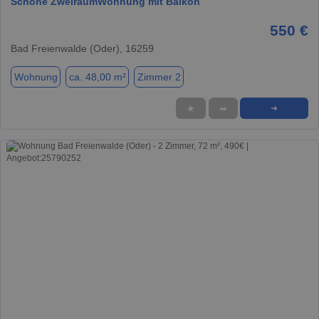
Schöne ZweiraumWohnung mit Balkon
550 €
Bad Freienwalde (Oder), 16259
Wohnung
ca. 48,00 m²
Zimmer 2
★
➦
➜