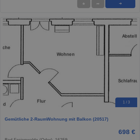
★
➦
➜
1 / 3
Gemütliche 2-RaumWohnung mit Balkon (20517)
698 €
Bad Freienwalde (Oder), 16259