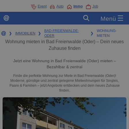
Event
Auto
Immo
Job
☰
Menü
BAD-FREIENWALDE-
WOHNUNG-
❯
IMMOBILIEN
❯
❯
ODER
MIETEN
Wohnung mieten in Bad Freienwalde (Oder) – Dein neues
Zuhause finden
Jetzt eine Wohnung in Bad Freienwalde (Oder) mieten –
Bezahlbar & zentral
Finde die perfekte Wohnung zur Miete in Bad Freienwalde (Oder)!
Moderne, günstige und zentral gelegene Mietwohnungen für Singles,
Paare & Familien – jetzt Angebote entdecken und dein neues Zuhause
finden.