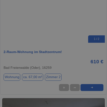
1 / 2
2-Raum-Wohnung im Stadtzentrum!
610 €
Bad Freienwalde (Oder), 16259
Wohnung
ca. 67,00 m²
Zimmer 2
★
➦
➜