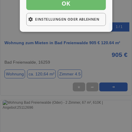
OK
EINSTELLUNGEN ODER ABLEHNEN
1 / 1
Wohnung zum Mieten in Bad Freienwalde 905 € 120.64 m²
905 €
Bad Freienwalde, 16259
Wohnung
ca. 120,64 m²
Zimmer 4.5
★
➦
➜