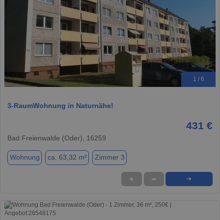
1 / 6
3-RaumWohnung in Naturnähe!
431 €
Bad Freienwalde (Oder), 16259
Wohnung
ca. 63,32 m²
Zimmer 3
★
➦
➜