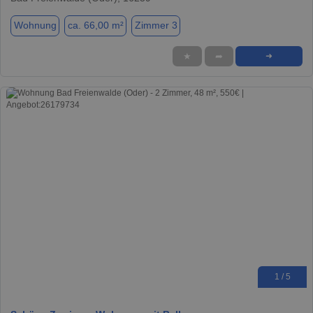
Wohnung
ca. 66,00 m²
Zimmer 3
★
➦
➜
1 / 5