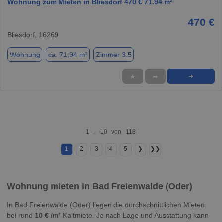
Wohnung zum Mieten in Bliesdorf 470 € 71.94 m²
470 €
Bliesdorf, 16269
Wohnung
ca. 71,94 m²
Zimmer 3.5
★
➦
➜
1 - 10 von 118
1
2
3
4
5
❯
❯❯
Wohnung mieten in Bad Freienwalde (Oder)
In Bad Freienwalde (Oder) liegen die durchschnittlichen Mieten
bei rund
10 € /m²
Kaltmiete. Je nach Lage und Ausstattung kann