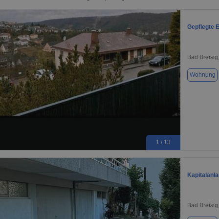
Gepflegte 
Bad Breisig
Wohnung
1 / 13
Kapitalanl
Bad Breisig