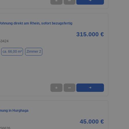
★
➦
➜
ohnung direkt am Rhein, sofort bezugsfertig
315.000 €
53424
ca. 66,00 m²
Zimmer 2
★
➦
➜
nung in Hurghaga
45.000 €
 56626