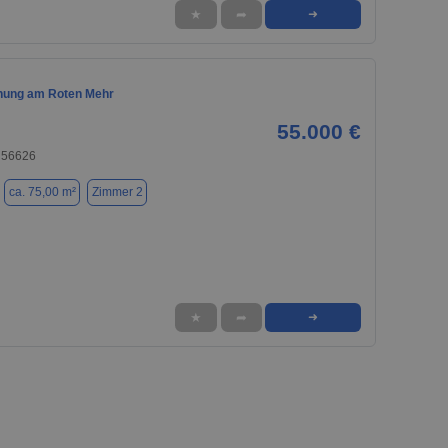
★
➦
➜
nung am Roten Mehr
55.000 €
 56626
ca. 75,00 m²
Zimmer 2
★
➦
➜