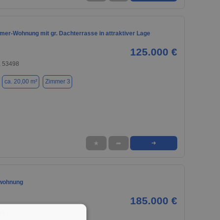
mer-Wohnung mit gr. Dachterrasse in attraktiver Lage
125.000 €
, 53498
ca. 20,00 m²
Zimmer 3
★
➦
➜
wohnung
185.000 €
89