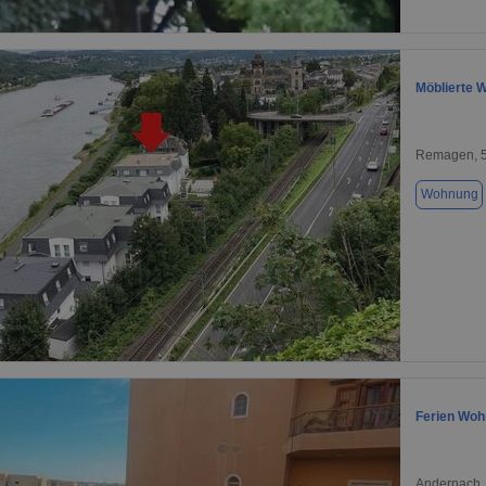
1 / 1
Möblierte W
Remagen, 
Wohnung
1 / 11
Ferien Woh
Andernach,