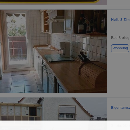
1 / 10
Helle 3-Zim
Bad Breisig
Wohnung
1 / 14
Eigentums
Sinzig, 534