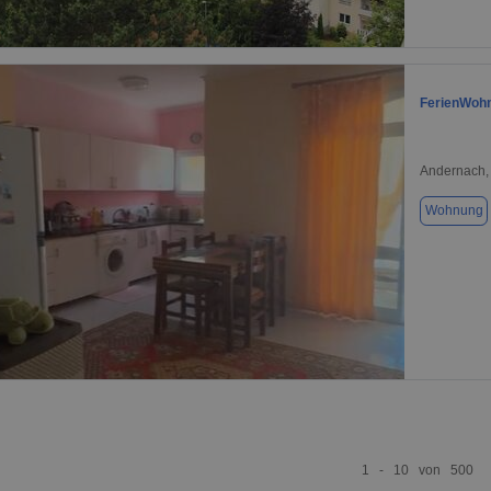
1 / 9
FerienWoh
Andernach,
Wohnung
1 / 4
1 - 10 von 500