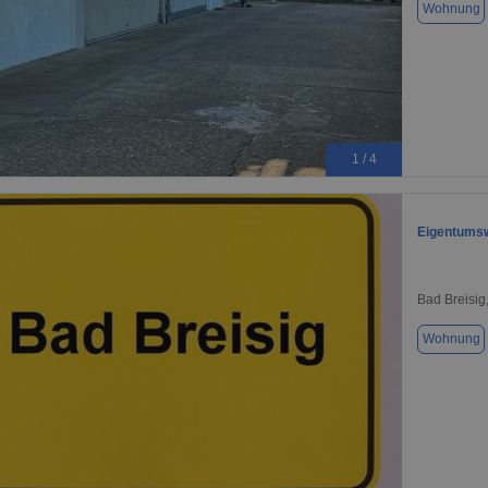
Wohnung
1 / 4
Eigentumsw
Bad Breisig
Wohnung