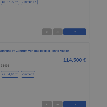
ca. 37,00 m²
Zimmer 1.5
★
➦
➜
ohnung im Zentrum von Bad Breisig - ohne Makler
114.500 €
, 53498
ca. 64,40 m²
Zimmer 2
★
➦
➜