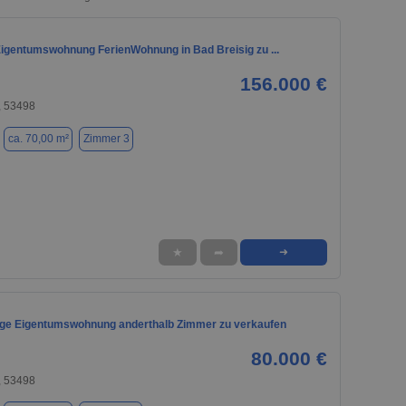
Eigentumswohnung FerienWohnung in Bad Breisig zu ...
156.000 €
, 53498
ca. 70,00 m²
Zimmer 3
★
➦
➜
age Eigentumswohnung anderthalb Zimmer zu verkaufen
80.000 €
, 53498