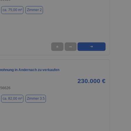
ca. 75,00 m²
Zimmer 2
★
➦
➜
ohnung in Andernach zu verkaufen
230.000 €
 56626
ca. 82,00 m²
Zimmer 3.5