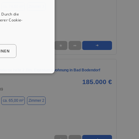
ca. 74,00 m²
Zimmer 3
 Durch die
erer Cookie-
★
➦
➜
HNEN
oderne helle 2 Zim. Eigentumswohnung in Bad Bodendorf
185.000 €
89
ca. 65,00 m²
Zimmer 2