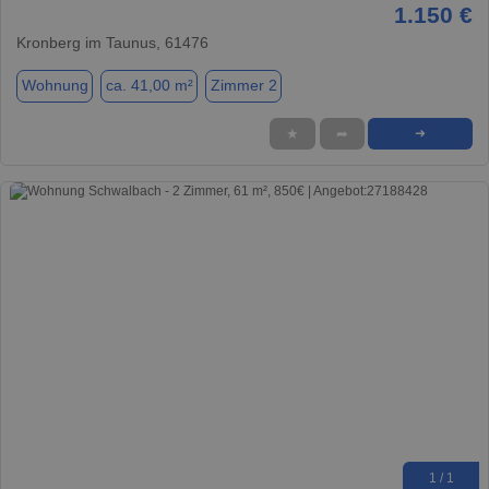
1.150 €
Kronberg im Taunus, 61476
Wohnung
ca. 41,00 m²
Zimmer 2
★
➦
➜
1 / 1