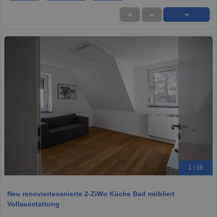
★
➦
➜
1 / 16
Neu renoviertesanierte 2-ZiWo Küche Bad möbliert
Vollausstattung