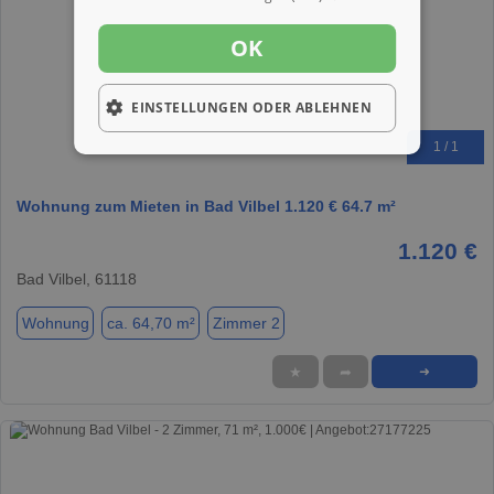
OK
EINSTELLUNGEN ODER ABLEHNEN
1 / 1
Wohnung zum Mieten in Bad Vilbel 1.120 € 64.7 m²
1.120 €
Bad Vilbel, 61118
Wohnung
ca. 64,70 m²
Zimmer 2
★
➦
➜