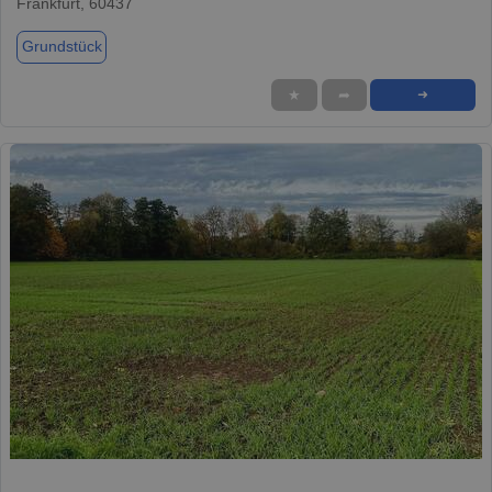
Frankfurt, 60437
Grundstück
★
➦
➜
1 / 1