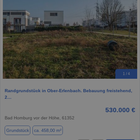
1 / 4
Randgrundstück in Ober-Erlenbach. Bebauung freistehend,
2…
530.000 €
Bad Homburg vor der Höhe, 61352
Grundstück
ca. 458,00 m²