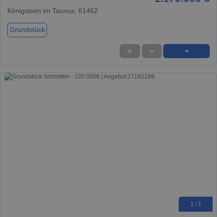
Königsteim im Taunus, 61462
Grundstück
★
➦
➜
1 / 1