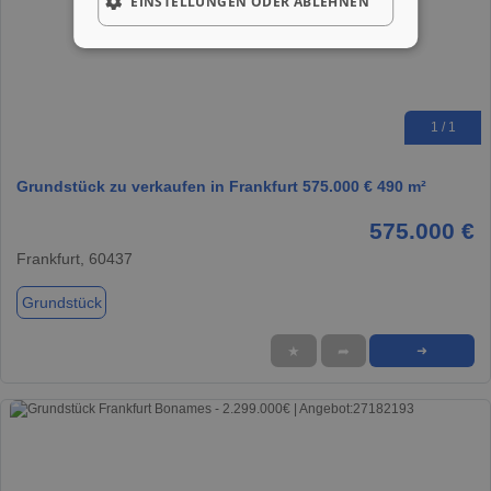
EINSTELLUNGEN ODER ABLEHNEN
1 / 1
Grundstück zu verkaufen in Frankfurt 575.000 € 490 m²
575.000 €
Frankfurt, 60437
Grundstück
★
➦
➜