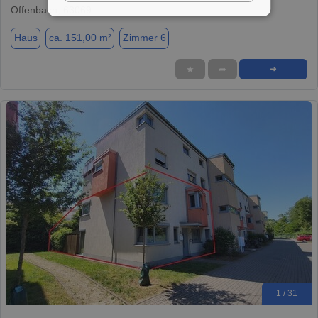
Offenbach, 63069
Haus
ca. 151,00 m²
Zimmer 6
★
➦
➜
1 / 31