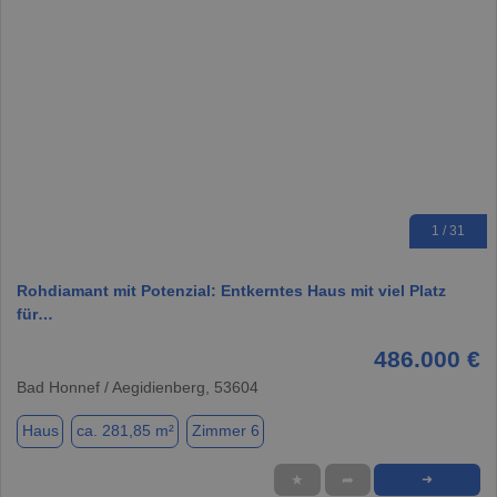
1 / 31
Rohdiamant mit Potenzial: Entkerntes Haus mit viel Platz
für…
486.000 €
Bad Honnef / Aegidienberg, 53604
Haus
ca. 281,85 m²
Zimmer 6
★
➦
➜