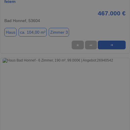
feiern
467.000 €
Bad Honnef, 53604
Haus
ca. 104,00 m²
Zimmer 3
★
➦
➜