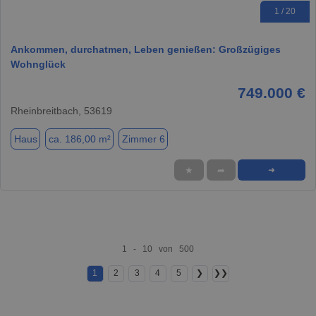
1 / 20
Ankommen, durchatmen, Leben genießen: Großzügiges
Wohnglück
749.000 €
Rheinbreitbach, 53619
Haus
ca. 186,00 m²
Zimmer 6
★
➦
➜
1 - 10 von 500
1
2
3
4
5
❯
❯❯