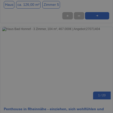
Haus
ca. 126,00 m²
Zimmer 5
★
➦
➜
1 / 20
Penthouse in Rheinnähe - einziehen, sich wohlfühlen und