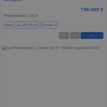
749.000 €
Rheinbreitbach, 53619
Haus
ca. 186,00 m²
Zimmer 6
★
➦
➜