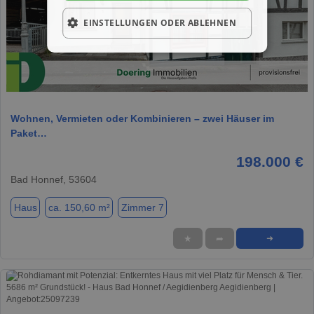
EINSTELLUNGEN ODER ABLEHNEN
1 / 22
Wohnen, Vermieten oder Kombinieren – zwei Häuser im
Paket…
198.000 €
Bad Honnef, 53604
Haus
ca. 150,60 m²
Zimmer 7
★
➦
➜