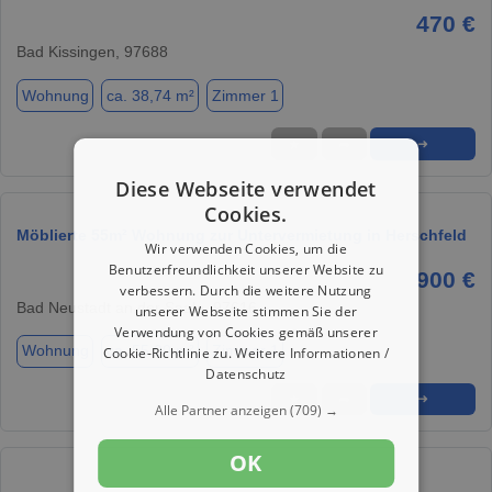
470 €
Bad Kissingen, 97688
Wohnung
ca. 38,74 m²
Zimmer 1
★
➦
➜
Diese Webseite verwendet
Cookies.
Möblierte 55m² Wohnung zur Untervermietung in Herschfeld
Wir verwenden Cookies, um die
Benutzerfreundlichkeit unserer Website zu
900 €
verbessern. Durch die weitere Nutzung
Bad Neustadt an der Saale, 97616
unserer Webseite stimmen Sie der
Verwendung von Cookies gemäß unserer
Wohnung
ca. 55,00 m²
Zimmer 1
Cookie-Richtlinie zu.
Weitere Informationen /
Datenschutz
★
➦
➜
Alle Partner anzeigen
(709) →
OK