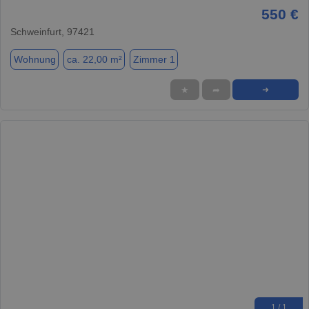
550 €
Schweinfurt, 97421
Wohnung
ca. 22,00 m²
Zimmer 1
★
➦
➜
1 / 1