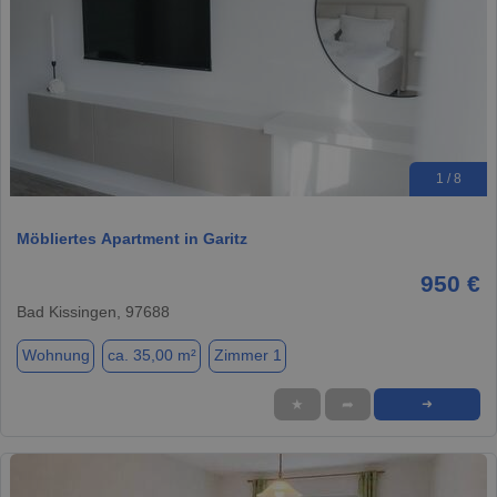
1 / 8
Möbliertes Apartment in Garitz
950 €
Bad Kissingen, 97688
Wohnung
ca. 35,00 m²
Zimmer 1
★
➦
➜