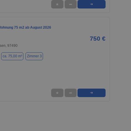
★
➦
➜
ohnung 75 m2 ab August 2026
750 €
sen, 97490
ca. 75,00 m²
Zimmer 3
★
➦
➜