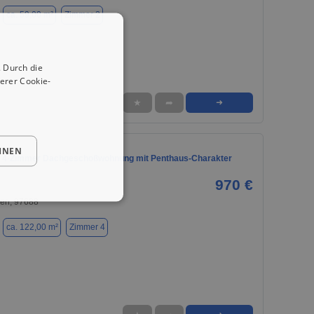
ca. 59,00 m²
Zimmer 2
 Durch die
erer Cookie-
★
➦
➜
HNEN
 4-Zimmer Dachgeschoßwohnung mit Penthaus-Charakter
970 €
gen, 97688
ca. 122,00 m²
Zimmer 4