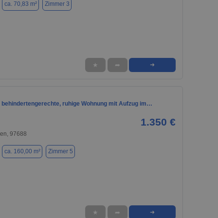
ca. 70,83 m²
Zimmer 3
★
➦
➜
 behindertengerechte, ruhige Wohnung mit Aufzug im…
1.350 €
gen, 97688
ca. 160,00 m²
Zimmer 5
★
➦
➜