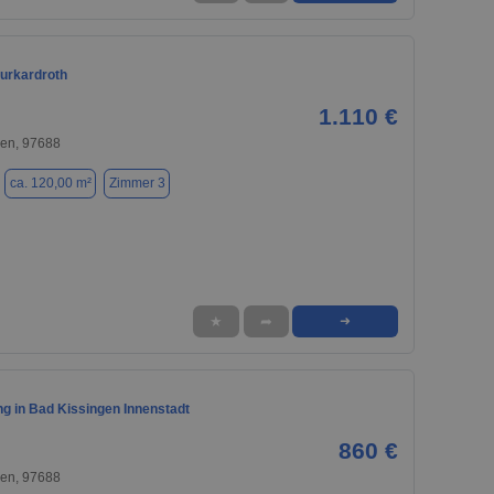
urkardroth
1.110 €
gen, 97688
ca. 120,00 m²
Zimmer 3
★
➦
➜
g in Bad Kissingen Innenstadt
860 €
gen, 97688