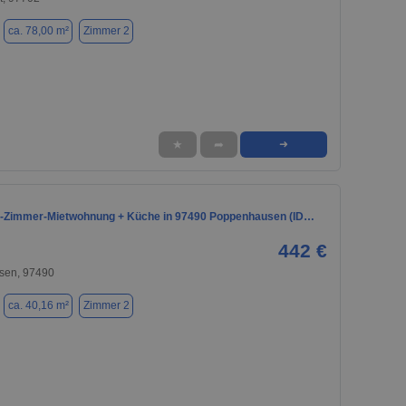
ca. 78,00 m²
Zimmer 2
★
➦
➜
2-Zimmer-Mietwohnung + Küche in 97490 Poppenhausen (ID…
442 €
sen, 97490
ca. 40,16 m²
Zimmer 2