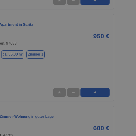
★
➦
➜
Apartment in Garitz
950 €
gen, 97688
ca. 35,00 m²
Zimmer 1
★
➦
➜
Zimmer-Wohnung in guter Lage
600 €
t, 97702