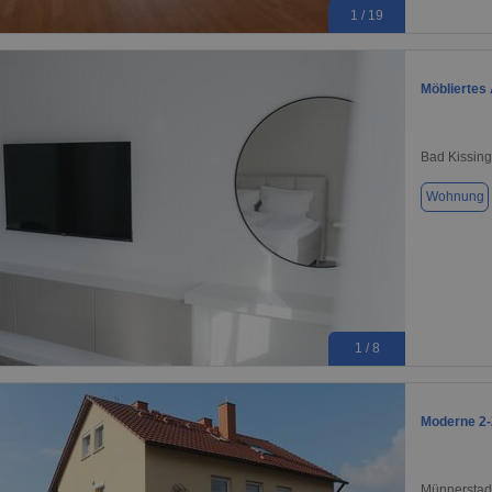
1 / 19
Möbliertes 
Bad Kissin
Wohnung
1 / 8
Moderne 2-
Münnerstad