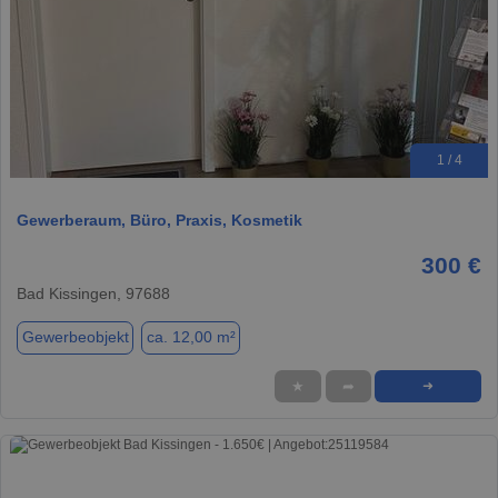
1 / 4
Gewerberaum, Büro, Praxis, Kosmetik
300 €
Bad Kissingen, 97688
Gewerbeobjekt
ca. 12,00 m²
★
➦
➜