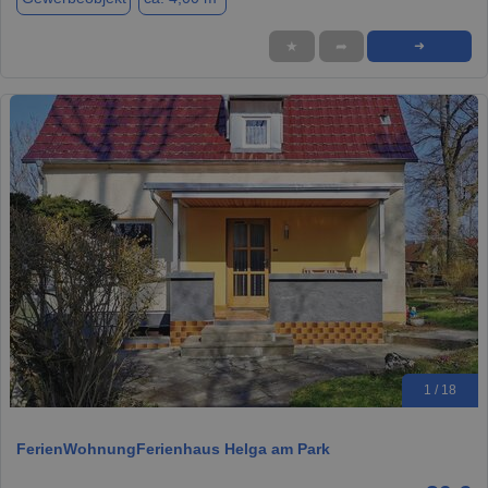
★
➦
➜
1 / 18
FerienWohnungFerienhaus Helga am Park