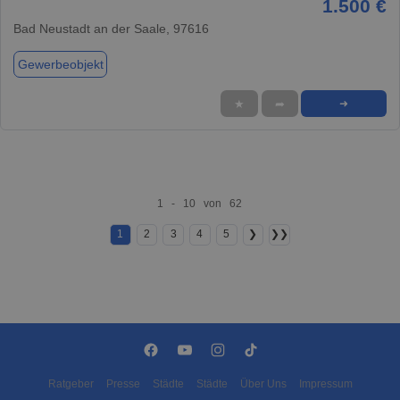
1.500 €
Bad Neustadt an der Saale, 97616
Gewerbeobjekt
★
➦
➜
1 - 10 von 62
1
2
3
4
5
❯
❯❯
Ratgeber
Presse
Städte
Städte
Über Uns
Impressum