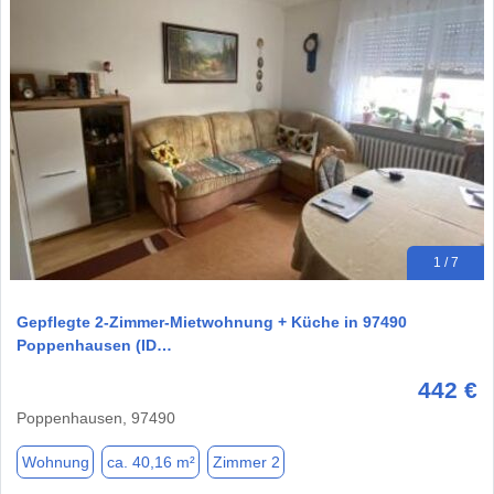
1 / 7
Gepflegte 2-Zimmer-Mietwohnung + Küche in 97490
Poppenhausen (ID…
442 €
Poppenhausen, 97490
Wohnung
ca. 40,16 m²
Zimmer 2