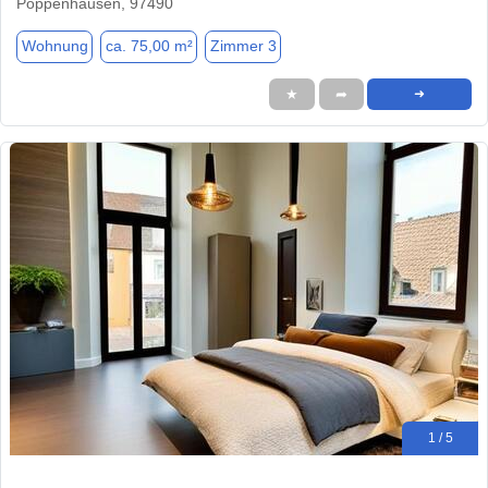
Poppenhausen, 97490
Wohnung
ca. 75,00 m²
Zimmer 3
★
➦
➜
1 / 5