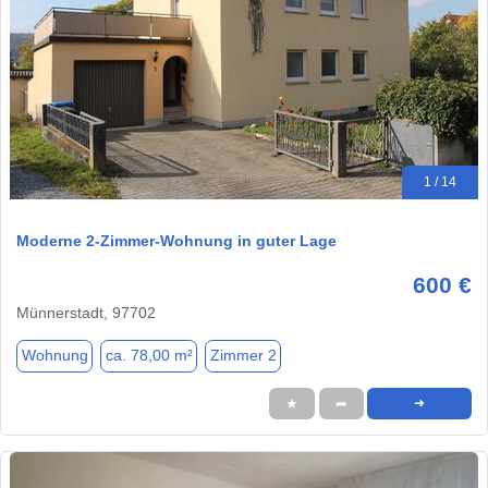
1 / 14
Moderne 2-Zimmer-Wohnung in guter Lage
600 €
Münnerstadt, 97702
Wohnung
ca. 78,00 m²
Zimmer 2
★
➦
➜