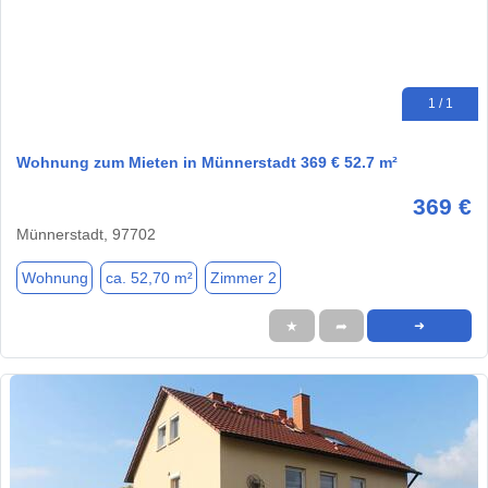
1 / 1
Wohnung zum Mieten in Münnerstadt 369 € 52.7 m²
369 €
Münnerstadt, 97702
Wohnung
ca. 52,70 m²
Zimmer 2
★
➦
➜