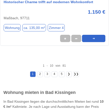
Historischer Charme trifft auf modernen Wohnkomfort
1.150 €
Maßbach, 97711
Wohnung
ca. 135,00 m²
Zimmer 4
★
➦
➜
1 - 10 von 81
1
2
3
4
5
❯
❯❯
Wohnung mieten in Bad Kissingen
In Bad Kissingen liegen die durchschnittlichen Mieten bei rund
10
€ /m²
Kaltmiete. Je nach Lage und Ausstattung kann der Preis