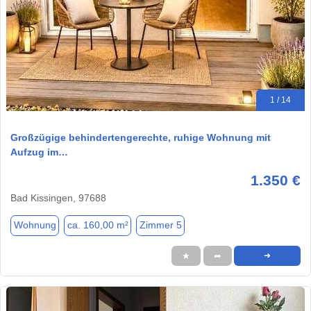
1 / 14
Großzügige behindertengerechte, ruhige Wohnung mit
Aufzug im…
1.350 €
Bad Kissingen, 97688
Wohnung
ca. 160,00 m²
Zimmer 5
★
➦
➜