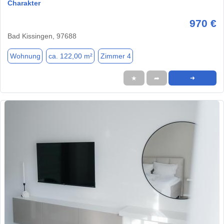
Charakter
970 €
Bad Kissingen, 97688
Wohnung
ca. 122,00 m²
Zimmer 4
★
➦
➜