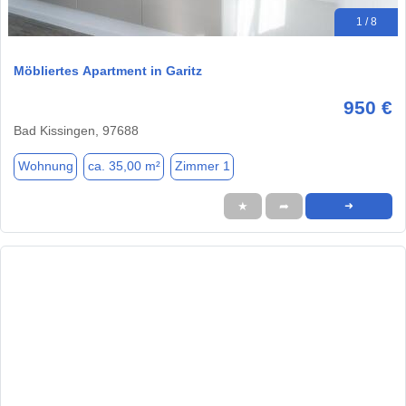
1 / 8
Möbliertes Apartment in Garitz
950 €
Bad Kissingen, 97688
Wohnung
ca. 35,00 m²
Zimmer 1
★
➦
➜