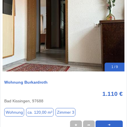
1 / 9
Wohnung Burkardroth
1.110 €
Bad Kissingen, 97688
Wohnung
ca. 120,00 m²
Zimmer 3
★
➦
➜