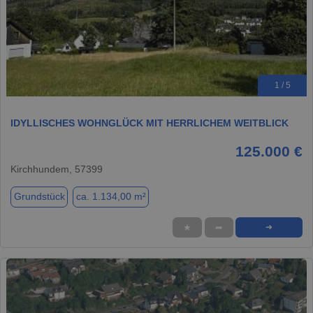
1 / 5
IDYLLISCHES WOHNGLÜCK MIT HERRLICHEM WEITBLICK
125.000 €
Kirchhundem, 57399
Grundstück
ca. 1.134,00 m²
★
➦
➜