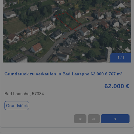
1 / 1
Grundstück zu verkaufen in Bad Laasphe 62.000 € 767 m²
62.000 €
Bad Laasphe, 57334
Grundstück
★
➦
➜