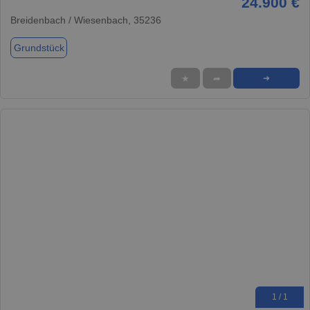
24.900 €
Breidenbach / Wiesenbach, 35236
Grundstück
★
➦
➜
1 / 1