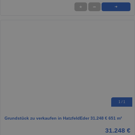
★
➦
➜
1 / 1
Grundstück zu verkaufen in HatzfeldEder 31.248 € 651 m²
31.248 €