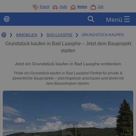
Event
Auto
Immo
Job
☰
Menü
❯
IMMOBILIEN
❯
BAD-LAASPHE
❯
GRUNDSTÜCK-KAUFEN
Grundstück kaufen in Bad Laasphe – Jetzt dein Bauprojekt
starten
Jetzt ein Grundstück kaufen in Bad Laasphe entdecken
Finde ein Grundstück kaufen in Bad Laasphe! Perfekt für private &
gewerbliche Bauprojekte – jetzt Angebote anschauen und direkt mit
dem Bauvorhaben starten.