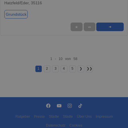
Hatzfeld/Eder, 35116
Grundstück
★
➦
➜
1 - 10 von 58
1
2
3
4
5
❯
❯❯
Ratgeber
Presse
Städte
Städte
Über Uns
Impressum
Datenschutz
Cookies