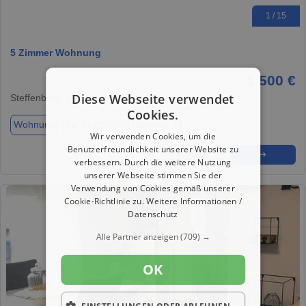
1 / 15
5 Zimmer Wohnung
1.500 €
Diese Webseite verwendet
Steffenberg, 35239
Cookies.
Wohnung
ca. 112,00 m²
Zimmer 5
Wir verwenden Cookies, um die
Benutzerfreundlichkeit unserer Website zu
★
➦
➜
verbessern. Durch die weitere Nutzung
unserer Webseite stimmen Sie der
Verwendung von Cookies gemäß unserer
Cookie-Richtlinie zu.
Weitere Informationen /
Datenschutz
Alle Partner anzeigen
(709) →
OK