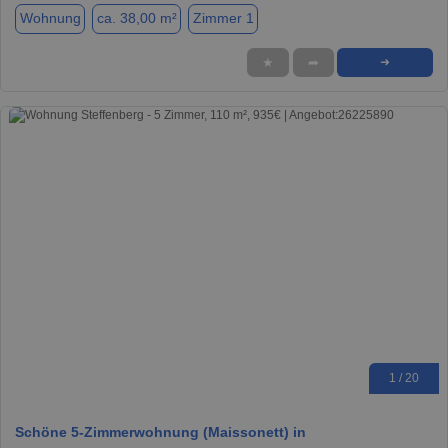
Wohnung
ca. 38,00 m²
Zimmer 1
★
➦
➜
1 / 20
Schöne 5-Zimmerwohnung (Maissonett) in