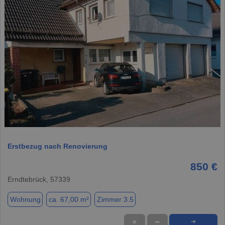
1 / 16
Erstbezug nach Renovierung
850 €
Erndtebrück, 57339
Wohnung
ca. 67,00 m²
Zimmer 3.5
★
➦
➜