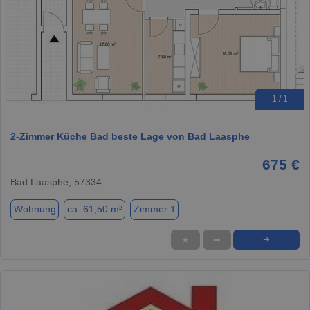
1 / 1
2-Zimmer Küche Bad beste Lage von Bad Laasphe
675 €
Bad Laasphe, 57334
Wohnung
ca. 61,50 m²
Zimmer 1
★
➦
➜