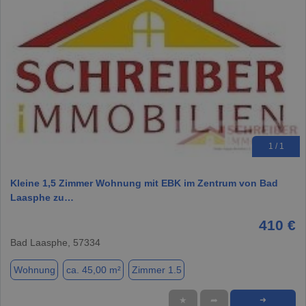
1 / 1
Kleine 1,5 Zimmer Wohnung mit EBK im Zentrum von Bad
Laasphe zu…
410 €
Bad Laasphe, 57334
Wohnung
ca. 45,00 m²
Zimmer 1.5
★
➦
➜