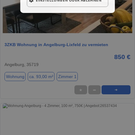
EINSTELLUNGEN ODER ABLEHNEN
1 / 17
3ZKB Wohnung in Angelburg-Lixfeld zu vermieten
850 €
Angelburg, 35719
Wohnung
ca. 93,00 m²
Zimmer 1
★
➦
➜