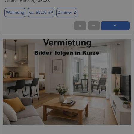
Wetter (Hessen), 35083
Wohnung
ca. 66,00 m²
Zimmer 2
★
➦
➜
1 / 14