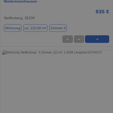
Niedereisenhausen
935 €
Steffenberg, 35239
Wohnung
ca. 110,00 m²
Zimmer 5
★
➦
➜