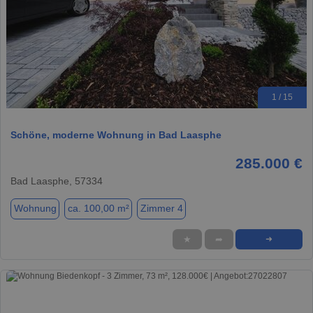
1 / 15
Schöne, moderne Wohnung in Bad Laasphe
285.000 €
Bad Laasphe, 57334
Wohnung
ca. 100,00 m²
Zimmer 4
★
➦
➜