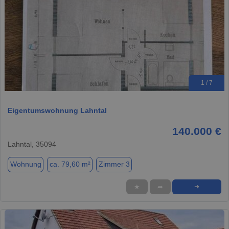
1 / 7
Eigentumswohnung Lahntal
140.000 €
Lahntal, 35094
Wohnung
ca. 79,60 m²
Zimmer 3
★
➦
➜