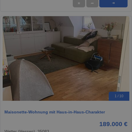
★
➦
➜
1 / 10
Maisonette-Wohnung mit Haus-in-Haus-Charakter
189.000 €
Wetter (Hessen), 35083