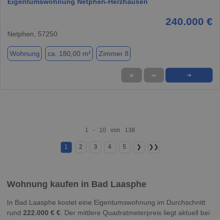
Eigentumswohnung Netphen-Herzhausen
240.000 €
Netphen, 57250
Wohnung
ca. 180,00 m²
Zimmer 8
★
➦
➜
1 - 10 von 138
1
2
3
4
5
❯
❯❯
Wohnung kaufen in Bad Laasphe
In Bad Laasphe kostet eine Eigentumswohnung im Durchschnitt
rund
222.000 € €
. Der mittlere Quadratmeterpreis liegt aktuell bei