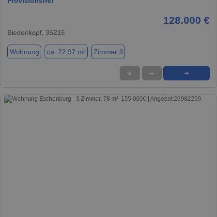
Provisionsfrei
128.000 €
Biedenkopf, 35216
Wohnung
ca. 72,97 m²
Zimmer 3
★
➦
➜