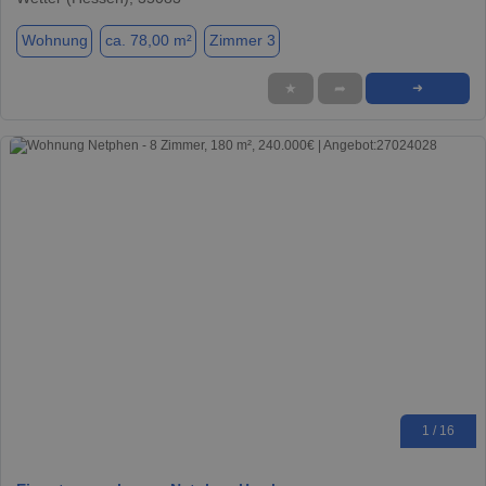
Wohnung
ca. 78,00 m²
Zimmer 3
★
➦
➜
1 / 16