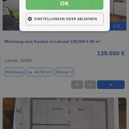
OK
EINSTELLUNGEN ODER ABLEHNEN
1 / 1
Wohnung zum Kaufen in Lahntal 139.000 € 40 m²
139.000 €
Lahntal, 35094
Wohnung
ca. 40,00 m²
Zimmer 2
★
➦
➜