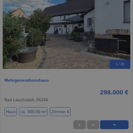
1 / 20
Mehrgenerationshaus
298.000 €
Bad Lauchstädt, 06246
Haus
ca. 300,00 m²
Zimmer 6
★
➦
➜