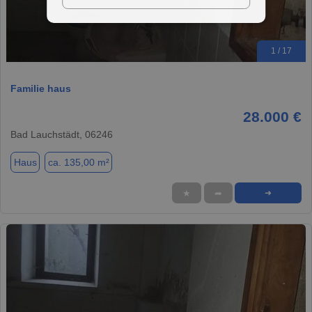
1 / 17
Familie haus
28.000 €
Bad Lauchstädt, 06246
Haus
ca. 135,00 m²
★
➦
➜