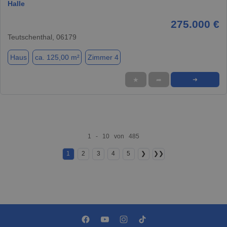
Halle
275.000 €
Teutschenthal, 06179
Haus
ca. 125,00 m²
Zimmer 4
★
➦
➜
1 - 10 von 485
1
2
3
4
5
❯
❯❯