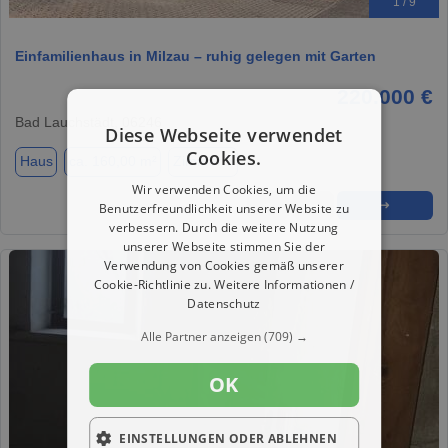
1 / 9
Einfamilienhaus in Milzau – ruhig gelegen mit Garten
220.000 €
Bad Lauchstädt, 06246
Diese Webseite verwendet
Cookies.
Haus
ca. 160,00 m²
Zimmer 5
Wir verwenden Cookies, um die
★
➦
➜
Benutzerfreundlichkeit unserer Website zu
verbessern. Durch die weitere Nutzung
unserer Webseite stimmen Sie der
Verwendung von Cookies gemäß unserer
Cookie-Richtlinie zu.
Weitere Informationen /
Datenschutz
Alle Partner anzeigen
(709) →
OK
EINSTELLUNGEN ODER ABLEHNEN