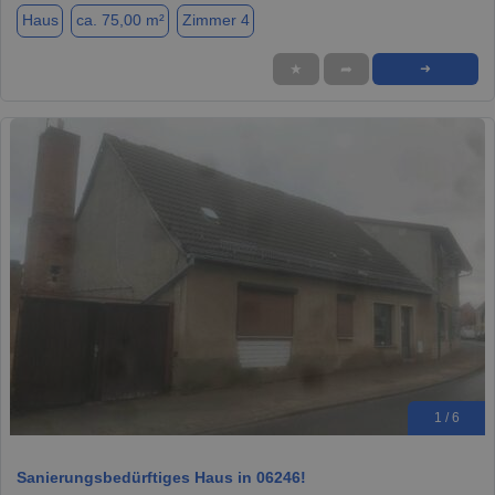
Haus
ca. 75,00 m²
Zimmer 4
★
➦
➜
1 / 6
Sanierungsbedürftiges Haus in 06246!