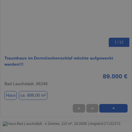
1 / 12
Traumhaus im Dornröschenschlaf möchte aufgeweckt
werden!!!
89.000 €
Bad Lauchstädt, 06246
Haus
ca. 888,00 m²
★
➦
➜