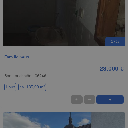
1 / 17
Familie haus
28.000 €
Bad Lauchstädt, 06246
Haus
ca. 135,00 m²
★
➦
➜