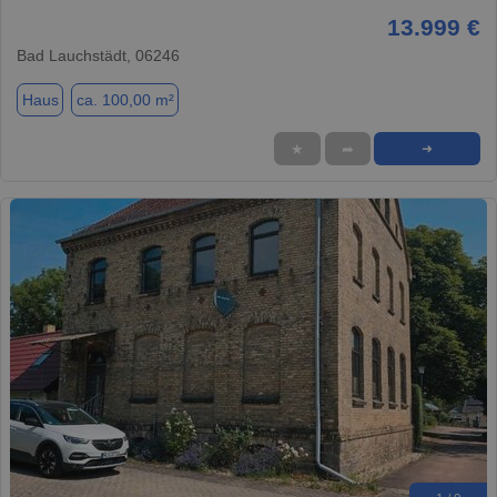
13.999 €
Bad Lauchstädt, 06246
Haus
ca. 100,00 m²
★
➦
➜