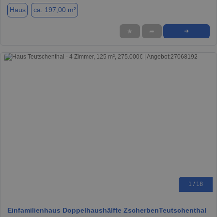
Haus
ca. 197,00 m²
★
➦
➜
1 / 18
Einfamilienhaus Doppelhaushälfte ZscherbenTeutschenthal