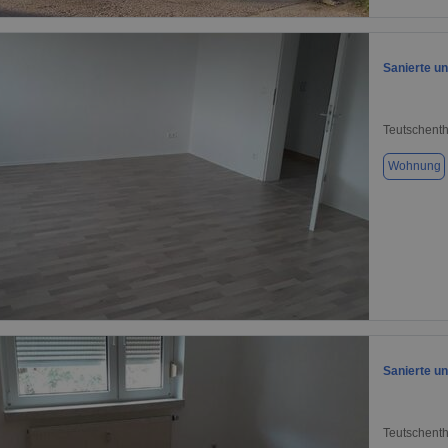
1 / 10
Sanierte u
Teutschenth
Wohnung
1 / 8
Sanierte u
Teutschenth