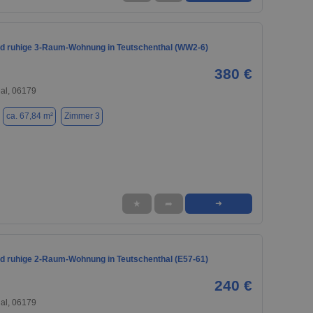
nd ruhige 3-Raum-Wohnung in Teutschenthal (WW2-6)
380 €
al, 06179
ca. 67,84 m²
Zimmer 3
★
➦
➜
nd ruhige 2-Raum-Wohnung in Teutschenthal (E57-61)
240 €
al, 06179