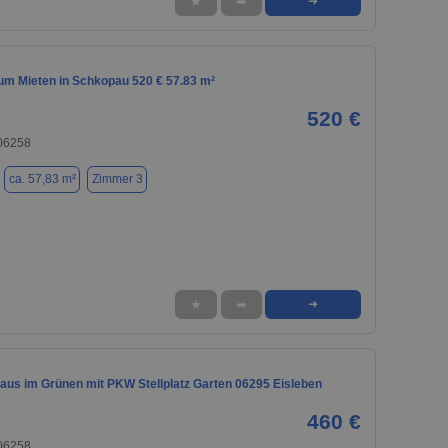
★
➦
➜
m Mieten in Schkopau 520 € 57.83 m²
520 €
06258
ca. 57,83 m²
Zimmer 3
★
➦
➜
us im Grünen mit PKW Stellplatz Garten 06295 Eisleben
460 €
06258