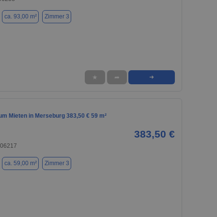
ca. 93,00 m²
Zimmer 3
★
➦
➜
m Mieten in Merseburg 383,50 € 59 m²
383,50 €
 06217
ca. 59,00 m²
Zimmer 3