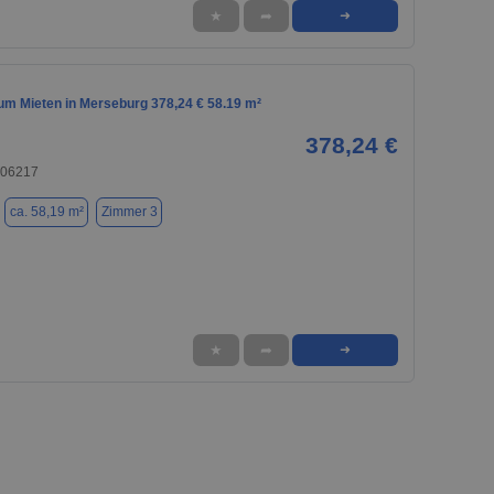
★
➦
➜
m Mieten in Merseburg 378,24 € 58.19 m²
378,24 €
 06217
ca. 58,19 m²
Zimmer 3
★
➦
➜