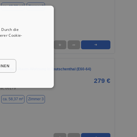
ca. 48,30 m²
Zimmer 2
 Durch die
erer Cookie-
★
➦
➜
HNEN
nd ruhige 3-Raum-Wohnung in Teutschenthal (E60-64)
279 €
al, 06179
ca. 58,37 m²
Zimmer 3