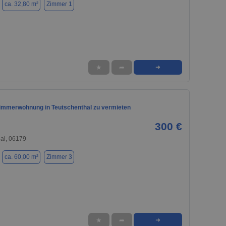
ca. 32,80 m²
Zimmer 1
★
➦
➜
immerwohnung in Teutschenthal zu vermieten
300 €
al, 06179
ca. 60,00 m²
Zimmer 3
★
➦
➜