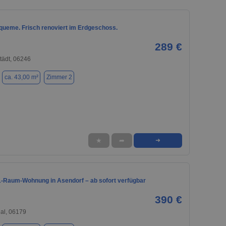
queme. Frisch renoviert im Erdgeschoss.
289 €
tädt, 06246
ca. 43,00 m²
Zimmer 2
★
➦
➜
 1-Raum-Wohnung in Asendorf – ab sofort verfügbar
390 €
al, 06179